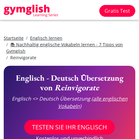
Gratis Test
Startseite
Englisch lernen
📚 Nachhaltig englische Vokabeln lernen - 7 Tipps von
Gymglish
Reinvigorate
Englisch - Deutsch Übersetzung
von
Reinvigorate
Englisch <> Deutsch Übersetzung
(alle englischen
Vokabeln)
TESTEN SIE IHR ENGLISCH
Kostenlos und unverbindlich