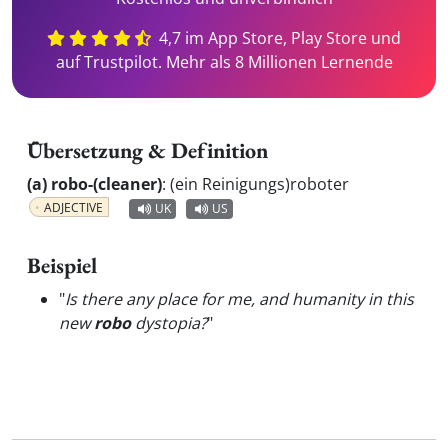
4,7 im App Store, Play Store und
auf Trustpilot. Mehr als 8 Millionen Lernende
Übersetzung & Definition
(a) robo-(cleaner)
:
(ein Reinigungs)roboter
ADJECTIVE
UK
US
Beispiel
"
Is there any place for me, and humanity in this
new
robo
dystopia?
"