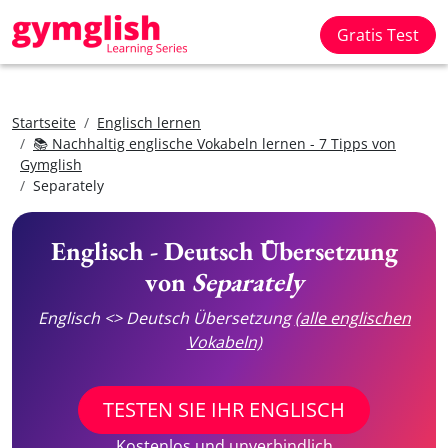
Gratis Test
Startseite
Englisch lernen
📚 Nachhaltig englische Vokabeln lernen - 7 Tipps von
Gymglish
Separately
Englisch - Deutsch Übersetzung
von
Separately
Englisch <> Deutsch Übersetzung
(alle englischen
Vokabeln)
TESTEN SIE IHR ENGLISCH
Kostenlos und unverbindlich