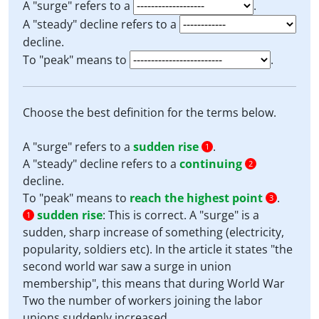
A "surge" refers to a
.
A "steady" decline refers to a
decline.
To "peak" means to
.
Choose the best definition for the terms below.
A "surge" refers to a
sudden rise
.
1
A "steady" decline refers to a
continuing
2
decline.
To "peak" means to
reach the highest point
.
3
sudden rise
:
This is correct. A "surge" is a
1
sudden, sharp increase of something (electricity,
popularity, soldiers etc). In the article it states "the
second world war saw a surge in union
membership", this means that during World War
Two the number of workers joining the labor
unions suddenly increased.