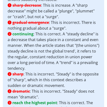
sharp decrease
:
This is increase. A "sharp
1
decrease" might be called a "plunge", "plummet"
or "crash", but not a "surge".
gradual emergence
:
This is incorrect. There is
1
nothing gradual about a "surge".
continuing
:
This is correct. A "steady decline" is
2
a decrease that takes place in a constant and even
manner. When the article states that "(the unions")
steady decline is not the global trend', it refers to
the regular, constant reduction in union power
over a long period of time. A "trend" is a prevailing
tendency.
sharp
:
This is incorrect. "Steady" is the opposite
2
of "sharp", which in this context describes a
sudden or dramatic movement.
dramatic
:
This is incorrect. "Steady" does not
2
mean "dramatic".
reach the highest point
:
This is correct. The
3