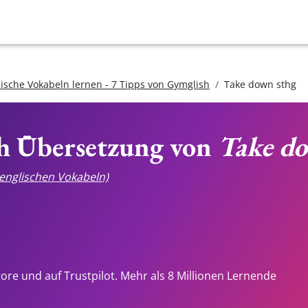
lische Vokabeln lernen - 7 Tipps von Gymglish
Take down sthg
ch Übersetzung von
Take do
e englischen Vokabeln)
tore und auf Trustpilot. Mehr als 8 Millionen Lernende