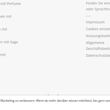
Finden Sie ei
n mit Perfume
oder Sprachtr
----
nen mit
Impressum
Cookies einste
n mit
Nutzungsbedi
nen mit Saga
Allgemeine
Geschäftsbed
 mit
Datenschutzb
 Marketing zu verbessern. Wenn du mehr darüber wissen möchtest, lies gern un