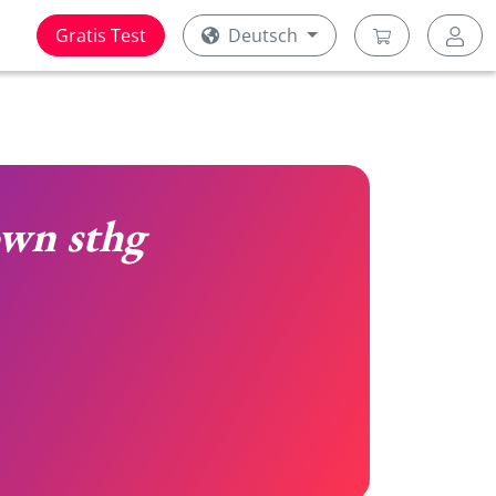
Gratis Test
Deutsch
wn sthg