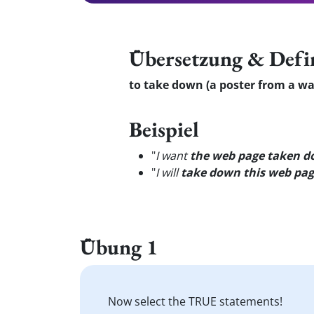
Übersetzung & Defi
to take down (a poster from a wal
Beispiel
"
I want
the web page taken 
"
I will
take down this web pa
Übung 1
Now select the TRUE statements!