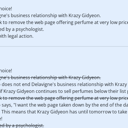
hoice!
ne's business relationship with Krazy Gidyeon.
k to remove the web page offering perfume at very low pric
ed by a psychologist.
th legal action.
hoice!
ne's business relationship with Krazy Gidyeon.
no does not end Delavigne's business relationship with Kraz
if Krazy Gidyeon continues to sell perfumes below their list 
k to remove the web page offering perfume at very low pric
o says, "I want the web page taken down by the end of the d
 This means that Krazy Gidyeon has until tomorrow to tak
e!
ed by a psychologist.