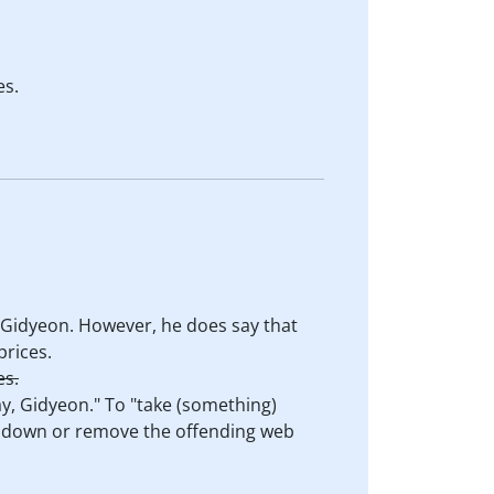
es.
y Gidyeon. However, he does say that
prices.
es.
ay, Gidyeon." To "take (something)
e down or remove the offending web