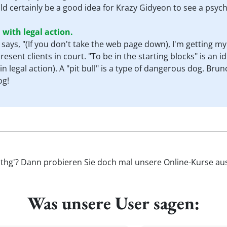
uld certainly be a good idea for Krazy Gidyeon to see a psycho
with legal action.
 says, "(If you don't take the web page down), I'm getting my
represent clients in court. "To be in the starting blocks" is a
n legal action). A "pit bull" is a type of dangerous dog. Brun
og!
sthg'? Dann probieren Sie doch mal unsere Online-Kurse aus 
Was unsere User sagen: