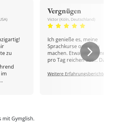
Vergnügen
USA)
Victor (Köln, Deutschland)
zigartig!
Ich genieße es, meine
ir
Sprachkurse online zu
tte zu
machen. Etwa zehn Minuten
pro Tag reichen aus... Danke!
ährend
 im
Weitere Erfahrungsberichte.
..
is mit Gymglish.