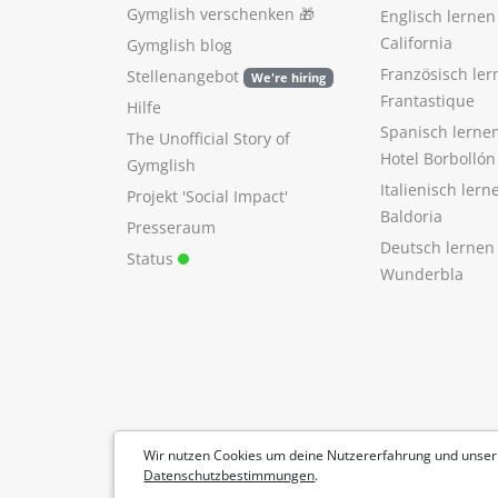
Gymglish verschenken
🎁
Englisch lerne
California
Gymglish blog
Französisch ler
Stellenangebot
We're hiring
Frantastique
Hilfe
Spanisch lerne
The Unofficial Story of
Hotel Borbollón
Gymglish
Italienisch ler
Projekt 'Social Impact'
Baldoria
Presseraum
Deutsch lernen
Status
Wunderbla
Wir nutzen Cookies um deine Nutzererfahrung und unser
Datenschutzbestimmungen
.