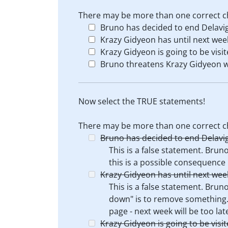
There may be more than one correct c
Bruno has decided to end Delavig
Krazy Gidyeon has until next wee
Krazy Gidyeon is going to be visit
Bruno threatens Krazy Gidyeon wi
Now select the TRUE statements!
There may be more than one correct c
Bruno has decided to end Delavig
This is a false statement. Bru
this is a possible consequence 
Krazy Gidyeon has until next wee
This is a false statement. Brun
down" is to remove something.
page - next week will be too lat
Krazy Gidyeon is going to be visit