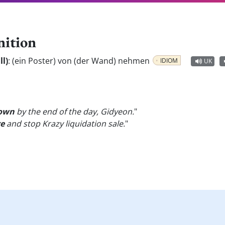
nition
l)
:
(ein Poster) von (der Wand) nehmen
IDIOM
UK
down
by the end of the day, Gidyeon.
"
ge
and stop Krazy liquidation sale.
"