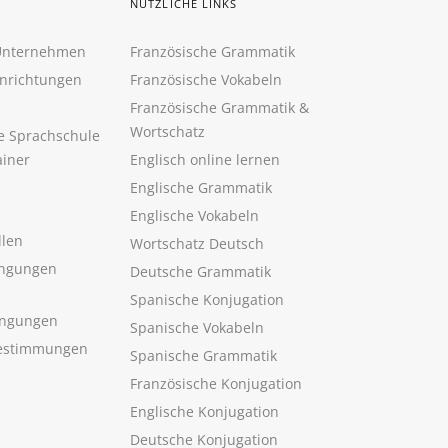
NÜTZLICHE LINKS
 Unternehmen
Französische Grammatik
inrichtungen
Französische Vokabeln
Französische Grammatik &
Wortschatz
ne Sprachschule
ainer
Englisch online lernen
Englische Grammatik
Englische Vokabeln
llen
Wortschatz Deutsch
ngungen
Deutsche Grammatik
Spanische Konjugation
ingungen
Spanische Vokabeln
estimmungen
Spanische Grammatik
Französische Konjugation
Englische Konjugation
Deutsche Konjugation