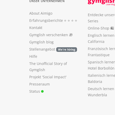
UNSER UNTERNEHMEN
About Aimigo
Entdecke unser
Erfahrungsberichte
⭐️ ⭐️ ⭐️ ⭐️
Series
Kontakt
Online-Shop 🛍
Gymglish verschenken
🎁
Englisch lerne
California
Gymglish blog
Französisch ler
Stellenangebot
We're hiring
Frantastique
Hilfe
Spanisch lerne
The Unofficial Story of
Hotel Borbollón
Gymglish
Italienisch ler
Projekt 'Social Impact'
Baldoria
Presseraum
Deutsch lernen
Status
Wunderbla