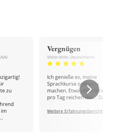
Vergnügen
USA)
Victor (Köln, Deutschland)
zigartig!
Ich genieße es, meine
ir
Sprachkurse online zu
tte zu
machen. Etwa zehn Minuten
pro Tag reichen aus... Danke!
ährend
 im
Weitere Erfahrungsberichte.
..