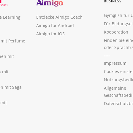
BUSINESS
Gymglish für
e Learning
Entdecke Aimigo Coach
Für Bildungse
Aimigo for Android
Kooperation
Aimigo for iOS
Finden Sie ei
n mit Perfume
oder Sprachtr
----
nen mit
Impressum
Cookies einste
n mit
Nutzungsbedi
nen mit Saga
Allgemeine
Geschäftsbed
 mit
Datenschutzb