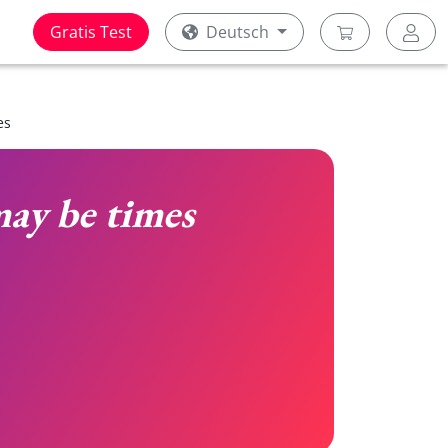
Gratis Test
Deutsch
es
ay be times