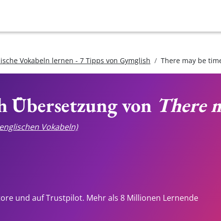
lische Vokabeln lernen - 7 Tipps von Gymglish
There may be tim
ch Übersetzung von
There m
e englischen Vokabeln)
tore und auf Trustpilot. Mehr als 8 Millionen Lernende