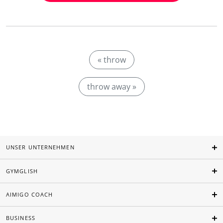
« throw
throw away »
UNSER UNTERNEHMEN
GYMGLISH
AIMIGO COACH
BUSINESS