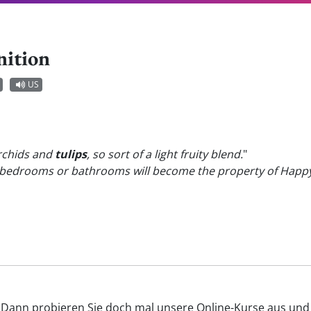
nition
US
orchids and
tulips
, so sort of a light fruity blend.
"
he bedrooms or bathrooms will become the property of Hap
'? Dann probieren Sie doch mal unsere Online-Kurse aus und v