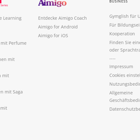
BUSINESS
Gymglish für
e Learning
Entdecke Aimigo Coach
Für Bildungse
Aimigo for Android
Kooperation
Aimigo for iOS
Finden Sie ei
n mit Perfume
oder Sprachtr
----
nen mit
Impressum
Cookies einste
n mit
Nutzungsbedi
nen mit Saga
Allgemeine
Geschäftsbed
 mit
Datenschutzb