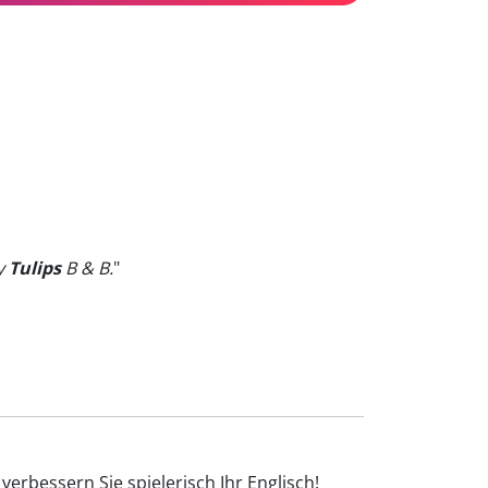
py
Tulips
B & B.
"
erbessern Sie spielerisch Ihr Englisch!