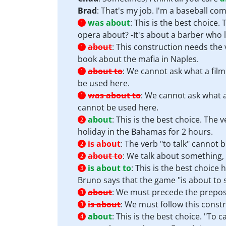
Brad
: That's my job. I'm a baseball c
was about
:
This is the best choice.
1
opera about? -It's about a barber who l
about
:
This construction needs the v
1
book about the mafia in Naples.
about to
:
We cannot ask what a film
1
be used here.
was about to
:
We cannot ask what a 
1
cannot be used here.
about
:
This is the best choice. The 
2
holiday in the Bahamas for 2 hours.
is about
:
The verb "to talk" cannot b
2
about to
:
We talk about something,
2
is about to
:
This is the best choice
3
Bruno says that the game "is about to s
about
:
We must precede the preposit
3
is about
:
We must follow this constr
3
about
:
This is the best choice. "To 
4