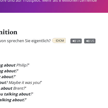
tore und auf Trustpilot. Mehr als 8 Millionen Lernende
nition
on sprechen Sie eigentlich?
IDIOM
UK
US
ng about
Philip?
"
ng about
?
"
g about
?
"
out
? Maybe it was you!
"
 about
Brent?
"
u talking about
?
"
alking about
?
"