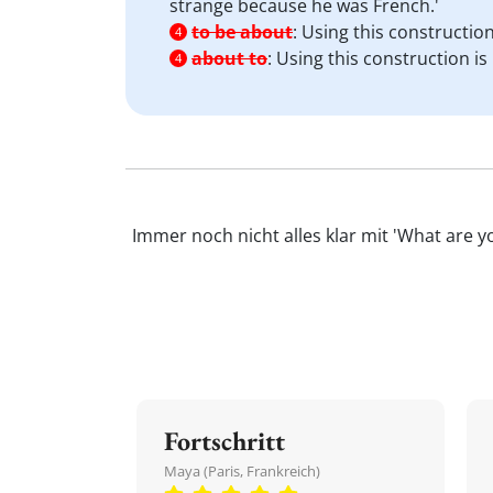
strange because he was French.'
to be about
:
Using this construction
4
about to
:
Using this construction is 
4
Immer noch nicht alles klar mit 'What are 
Fortschritt
Maya (Paris, Frankreich)