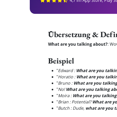
4,7 im App Store, Play S
Übersetzung & Defi
What are you talking about?
:
Wov
Beispiel
"
Edward :
What are you talki
"
Horatio :
What are you talki
"
Bruno :
What are you talkin
"
No!
What are you talking ab
"
Moira :
What are you talking
"
Brian : Potential?
What are yo
"
Butch : Dude,
what are you t