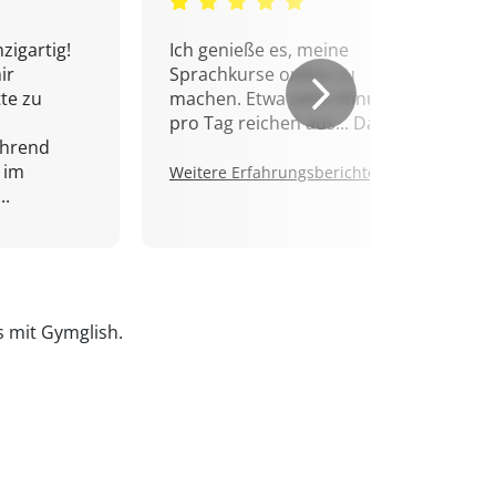
zigartig!
Ich genieße es, meine
ir
Sprachkurse online zu
tte zu
machen. Etwa zehn Minuten
pro Tag reichen aus... Danke!
ährend
 im
Weitere Erfahrungsberichte.
..
is mit Gymglish.