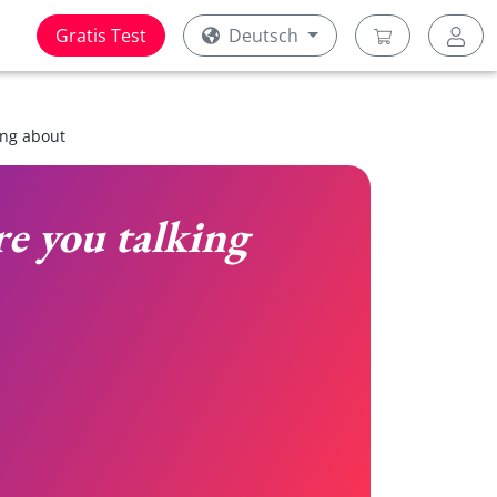
Gratis Test
Deutsch
ing about
e you talking