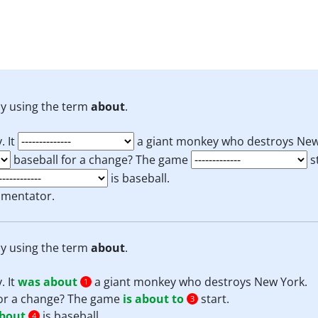
ly using the term
about
.
. It
a giant monkey who destroys New
baseball for a change? The game
st
is baseball.
ommentator.
ly using the term
about
.
. It
was about
a giant monkey who destroys New York.
1
for a change? The game
is about to
start.
3
bout
is baseball.
4