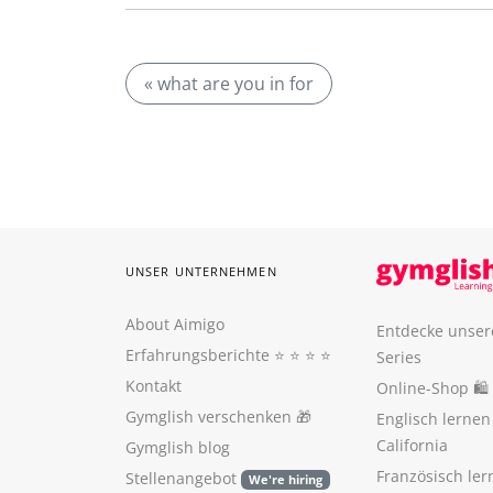
« what are you in for
UNSER UNTERNEHMEN
About Aimigo
Entdecke unser
Erfahrungsberichte
⭐️ ⭐️ ⭐️ ⭐️
Series
Kontakt
Online-Shop 🛍
Gymglish verschenken
🎁
Englisch lerne
California
Gymglish blog
Französisch ler
Stellenangebot
We're hiring