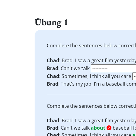
Übung 1
Complete the sentences below correct
Chad
: Brad, I saw a great film yesterday
Brad
: Can't we talk
Chad
: Sometimes, I think all you care
Brad
: That's my job. I'm a baseball c
Complete the sentences below correct
Chad
: Brad, I saw a great film yesterday
Brad
: Can't we talk
about
baseball 
2
Chad
: Sometimes, I think all you care
a