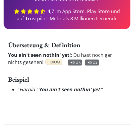
4,7 im App Store, Play Store und
auf Trustpilot. Mehr als 8 Millionen Lernende
Übersetzung & Definition
You ain't seen nothin' yet!
:
Du hast noch gar
nichts gesehen!
IDIOM
UK
US
Beispiel
"
Harold :
You ain't seen nothin' yet
.
"