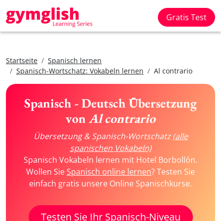
Gratis Test
Startseite
Spanisch lernen
Spanisch-Wortschatz: Vokabeln lernen
Al contrario
Spanisch - Deutsch Übersetzung
von
Al contrario
Übersetzung & Spanisch-Wortschatz
(alle
spanischen Vokabeln)
Spanisch Vokabeln lernen mit Hotel Borbollón.
Wollen Sie
Spanisch online lernen
? Testen Sie
einfach gratis unsere Online Spanischkurse.
Testen Sie Ihr Spanisch-Niveau