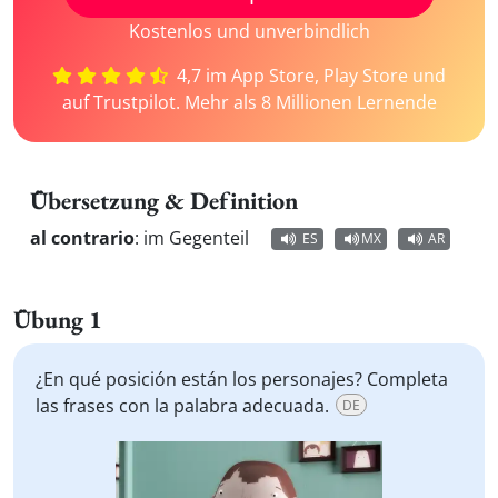
Kostenlos und unverbindlich
4,7 im App Store, Play Store und
auf Trustpilot. Mehr als 8 Millionen Lernende
Übersetzung & Definition
al contrario
:
im Gegenteil
ES
MX
AR
Übung 1
¿En qué posición están los personajes? Completa
las frases con la palabra adecuada.
DE