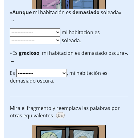
«
Aunque
mi habitación es
demasiado
soleada».
→
mi habitación es
soleada.
«Es
gracioso
, mi habitación es demasiado oscura».
→
Es
, mi habitación es
demasiado oscura.
Mira el fragmento y reemplaza las palabras por
otras equivalentes.
DE
Video
Player