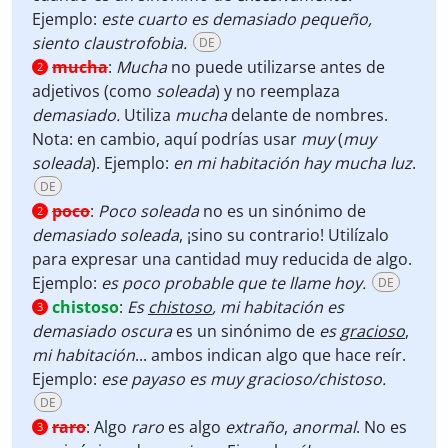
Ejemplo:
este cuarto es demasiado pequeño,
siento claustrofobia.
DE
mucha
:
Mucha
no puede utilizarse antes de
2
adjetivos (como
soleada
)
y no reemplaza
demasiado.
Utiliza
mucha
delante de nombres.
Nota: en cambio, aquí podrías usar
muy
(
muy
soleada
). Ejemplo:
en mi habitación hay mucha luz
.
DE
poco
:
Poco soleada
no es un sinónimo de
2
demasiado soleada
, ¡sino su contrario! Utilízalo
para expresar una cantidad muy reducida de algo.
Ejemplo:
es poco probable que te llame hoy.
DE
chistoso
:
Es
chistoso
, mi habitación es
3
demasiado oscura
es un sinónimo de
es
gracioso
,
mi habitación
... ambos indican algo que hace reír.
Ejemplo:
ese payaso es muy gracioso/chistoso.
DE
raro
:
Algo
raro
es algo
extraño
,
anormal
. No es
3