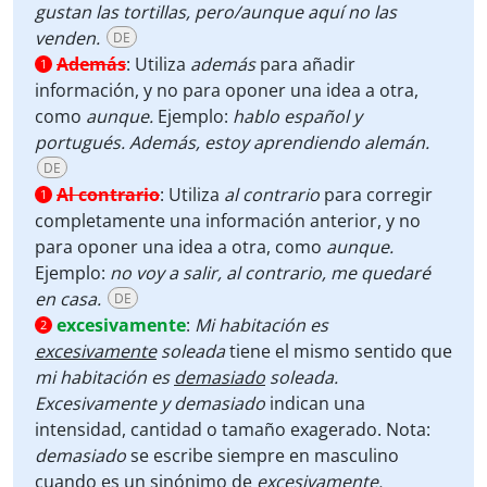
gustan las tortillas, pero/aunque aquí no las
venden.
DE
Además
:
Utiliza
además
para añadir
1
información, y no
para oponer una idea a otra,
como
aunque.
Ejemplo:
hablo español y
portugués. Además, estoy aprendiendo alemán.
DE
Al contrario
:
Utiliza
al contrario
para corregir
1
completamente una información anterior, y no
para oponer una idea a otra, como
aunque.
Ejemplo:
no voy a salir, al contrario, me quedaré
en casa.
DE
excesivamente
:
Mi habitación es
2
excesivamente
soleada
tiene el mismo sentido que
mi habitación es
demasiado
soleada.
Excesivamente y demasiado
indican una
intensidad, cantidad o tamaño exagerado. Nota:
demasiado
se escribe siempre en masculino
cuando es un sinónimo de
excesivamente.