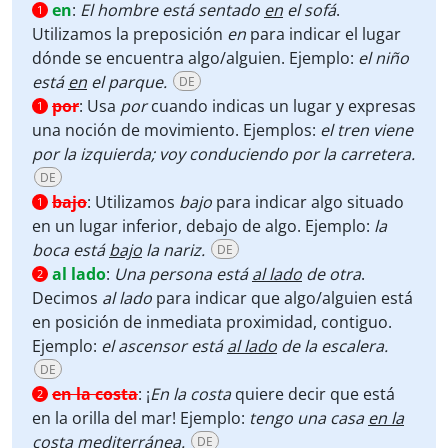
en
:
El hombre está sentado
en
el sofá
.
1
Utilizamos la preposición
en
para indicar el lugar
dónde se encuentra algo/alguien. Ejemplo:
el niño
está
en
el parque.
DE
por
:
Usa
por
cuando indicas un lugar y expresas
1
una noción de movimiento. Ejemplos:
el tren viene
por la izquierda; voy conduciendo por la carretera.
DE
bajo
:
Utilizamos
bajo
para indicar algo situado
1
en un lugar inferior, debajo de algo. Ejemplo:
la
boca está
bajo
la nariz.
DE
al lado
:
Una persona está
al lado
de otra
.
2
Decimos
al lado
para indicar que algo/alguien está
en posición de inmediata proximidad, contiguo.
Ejemplo:
el ascensor está
al lado
de la escalera.
DE
en la costa
:
¡
En la costa
quiere decir que está
2
en la orilla del mar! Ejemplo:
tengo una casa
en la
costa
mediterránea.
DE