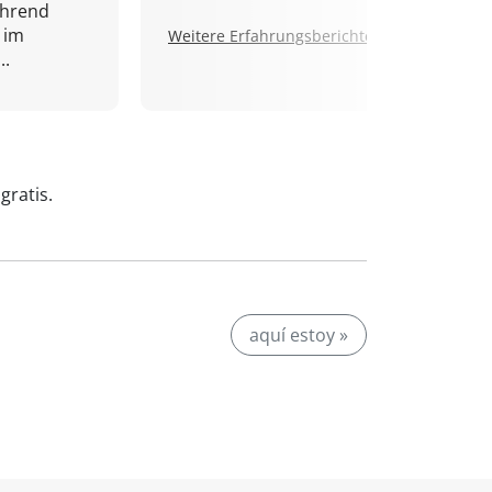
ährend
 im
Weitere Erfahrungsberichte.
..
gratis.
aquí estoy »