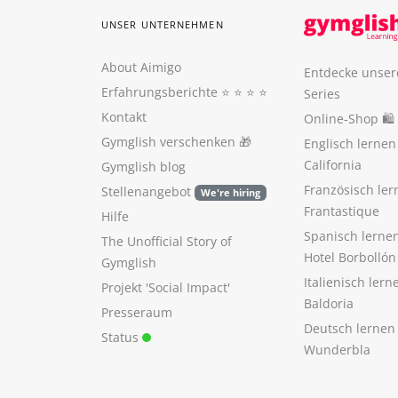
UNSER UNTERNEHMEN
About Aimigo
Entdecke unser
Erfahrungsberichte
⭐️ ⭐️ ⭐️ ⭐️
Series
Kontakt
Online-Shop 🛍
Gymglish verschenken
🎁
Englisch lerne
California
Gymglish blog
Französisch ler
Stellenangebot
We're hiring
Frantastique
Hilfe
Spanisch lerne
The Unofficial Story of
Hotel Borbollón
Gymglish
Italienisch ler
Projekt 'Social Impact'
Baldoria
Presseraum
Deutsch lernen
Status
Wunderbla