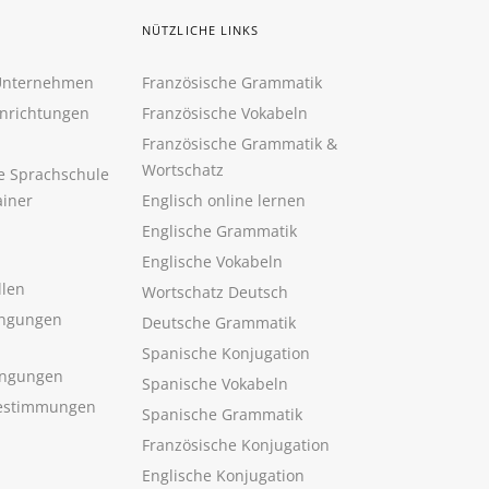
NÜTZLICHE LINKS
 Unternehmen
Französische Grammatik
inrichtungen
Französische Vokabeln
Französische Grammatik &
Wortschatz
ne Sprachschule
ainer
Englisch online lernen
Englische Grammatik
Englische Vokabeln
llen
Wortschatz Deutsch
ngungen
Deutsche Grammatik
Spanische Konjugation
ingungen
Spanische Vokabeln
estimmungen
Spanische Grammatik
Französische Konjugation
Englische Konjugation