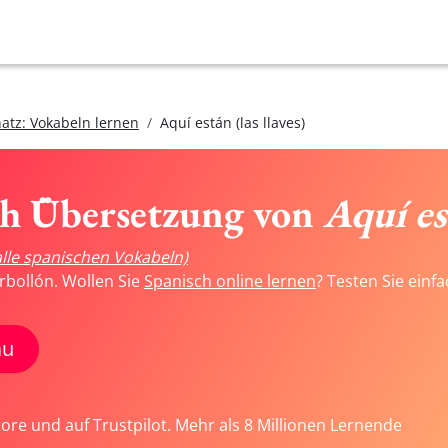
atz: Vokabeln lernen
Aquí están (las llaves)
ch Übersetzung von
Aquí est
alle spanischen Vokabeln)
rbollón. Wollen Sie
Spanisch online lernen
? Testen Sie einf
au
tore und auf Trustpilot. Mehr als 8 Millionen Lernende