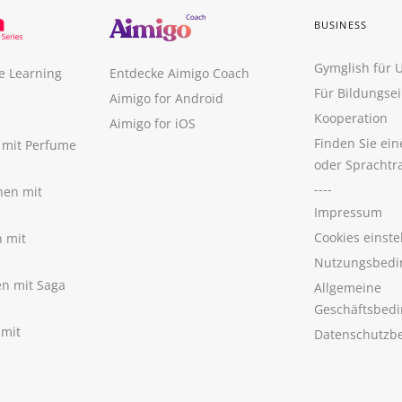
BUSINESS
Gymglish für
e Learning
Entdecke Aimigo Coach
Für Bildungse
Aimigo for Android
Kooperation
Aimigo for iOS
Finden Sie ei
n mit Perfume
oder Sprachtr
----
nen mit
Impressum
Cookies einste
n mit
Nutzungsbedi
nen mit Saga
Allgemeine
Geschäftsbed
 mit
Datenschutzb