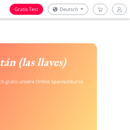
Gratis Test
Deutsch
án (las llaves)
ach gratis unsere Online Spanischkurse.