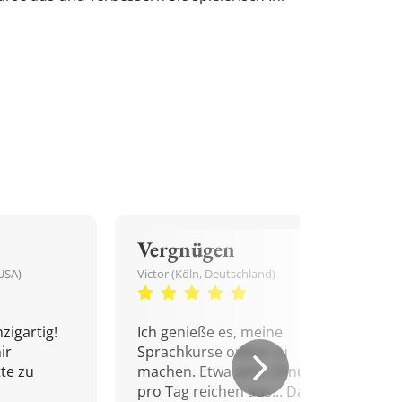
Vergnügen
USA)
Victor (Köln, Deutschland)
zigartig!
Ich genieße es, meine
ir
Sprachkurse online zu
tte zu
machen. Etwa zehn Minuten
pro Tag reichen aus... Danke!