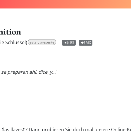
nition
die Schlüssel)
estar, presente
ES
MX
se preparan ahí, dice, y…
"
n (las llaves)'? Dann probieren Sie doch mal unsere Online-K