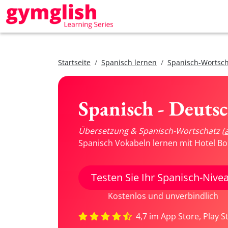
Startseite
Spanisch lernen
Spanisch-Wortsch
Spanisch - Deuts
Übersetzung & Spanisch-Wortschatz
(
Spanisch Vokabeln lernen mit Hotel Bo
Testen Sie Ihr Spanisch-Nive
Kostenlos und unverbindlich
4,7 im App Store, Play S