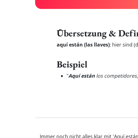
Übersetzung & Defi
aquí están (las llaves)
:
hier sind (
Beispiel
"
Aquí están
los competidores, 
Immer noch nicht alles klar mit 'Aquí está