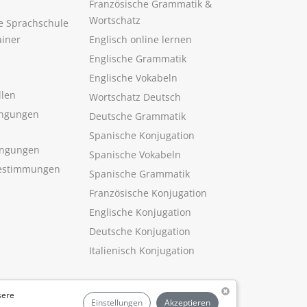
Französische Grammatik &
Wortschatz
ne Sprachschule
ainer
Englisch online lernen
Englische Grammatik
Englische Vokabeln
llen
Wortschatz Deutsch
ngungen
Deutsche Grammatik
Spanische Konjugation
ingungen
Spanische Vokabeln
estimmungen
Spanische Grammatik
Französische Konjugation
Englische Konjugation
Deutsche Konjugation
Italienisch Konjugation
sere
Einstellungen
Akzeptieren