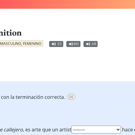
nition
MASCULINO, FEMENINO
ES
MX
AR
 con la terminación correcta.
DE
e callejero
, es arte que un artist
hace e