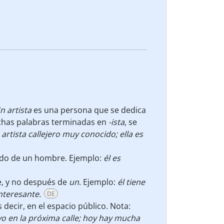
Un artista
es una persona que se dedica
has palabras terminadas en
-ista
, se
artista callejero muy conocido; ella es
do de un hombre. Ejemplo:
él es
re, y no después de
un
. Ejemplo:
él tiene
interesante.
DE
es decir, en el espacio público. Nota:
vo en la próxima calle; hoy hay mucha