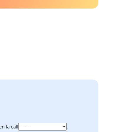
n la call
.