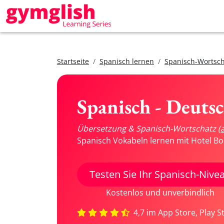
Startseite
Spanisch lernen
Spanisch-Wortsch
Spanisch - Deuts
Übersetzung & Spanisch-Wortschatz
(
Spanisch Vokabeln lernen mit Hotel Bo
Testen Sie Ihr Spanisch-Nive
Kostenlos und unverbindlich
4,7 im App Store, Play S