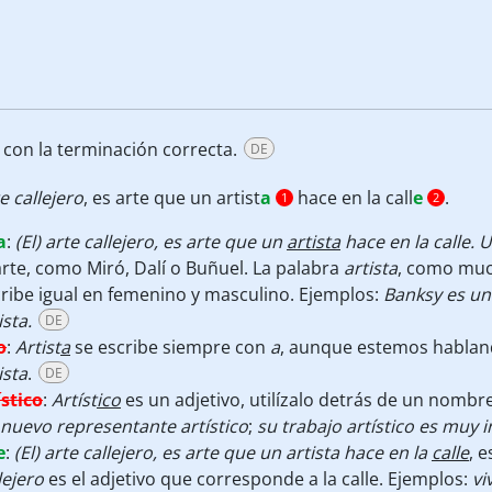
 con la terminación correcta.
DE
e callejero
, es arte que un artist
a
hace en la call
e
.
1
2
a
:
(El) arte callejero, es arte que un
artista
hace en la calle. 
arte, como Miró, Dalí o Buñuel. La palabra
artista
, como muc
ribe igual en femenino y masculino. Ejemplos:
Banksy es un 
ista.
DE
o
:
Artist
a
se escribe siempre con
a
, aunque estemos hablan
ista
.
DE
ístico
:
Artíst
ico
es un adjetivo, utilízalo detrás de un nomb
nuevo representante artístico
;
su trabajo artístico es muy 
e
:
(El) arte callejero, es arte que un artista hace en la
calle
, 
lejero
es el adjetivo que corresponde a la calle. Ejemplos:
vi