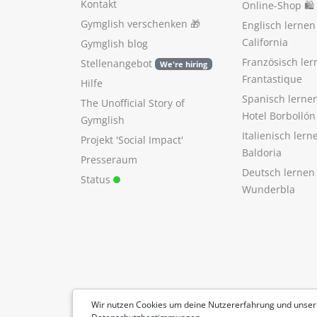
Kontakt
Online-Shop 🛍
Gymglish verschenken
🎁
Englisch lerne
California
Gymglish blog
Französisch ler
Stellenangebot
We're hiring
Frantastique
Hilfe
Spanisch lerne
The Unofficial Story of
Hotel Borbollón
Gymglish
Italienisch ler
Projekt 'Social Impact'
Baldoria
Presseraum
Deutsch lernen
Status
Wunderbla
Wir nutzen Cookies um deine Nutzererfahrung und unser