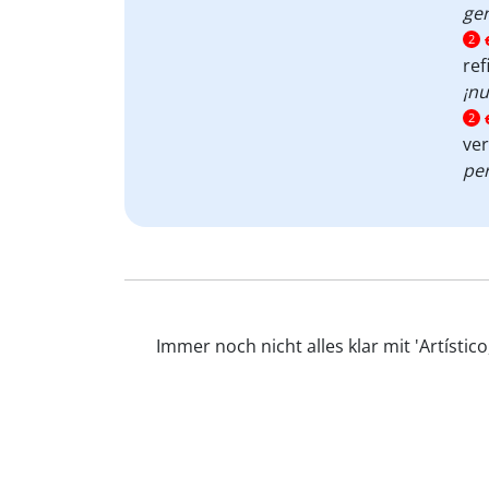
gen
2
ref
¡nu
2
ve
per
Immer noch nicht alles klar mit 'Artísti