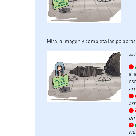
Mira la imagen y completa las palabras
Art
1
al 
esc
art
1
art
1
un 
2
cal