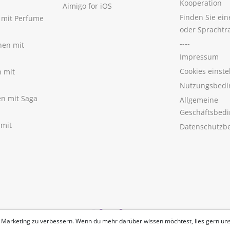
Kooperation
Aimigo for iOS
Finden Sie ei
n mit Perfume
oder Sprachtr
----
nen mit
Impressum
Cookies einste
n mit
Nutzungsbedi
nen mit Saga
Allgemeine
Geschäftsbed
 mit
Datenschutzb
 Marketing zu verbessern. Wenn du mehr darüber wissen möchtest, lies gern un