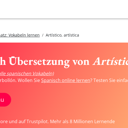
atz: Vokabeln lernen
Artístico, artística
ch Übersetzung von
Artístic
alle spanischen Vokabeln)
rbollón. Wollen Sie
Spanisch online lernen
? Testen Sie einf
au
tore und auf Trustpilot. Mehr als 8 Millionen Lernende