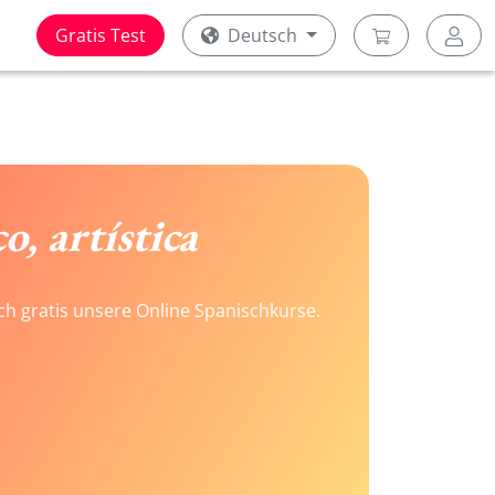
Gratis Test
Deutsch
o, artística
ach gratis unsere Online Spanischkurse.