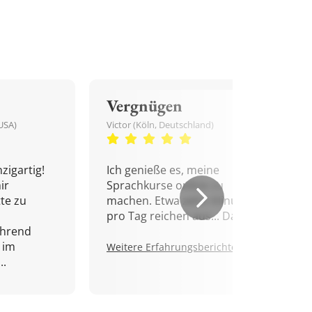
Vergnügen
USA)
Victor (Köln, Deutschland)
zigartig!
Ich genieße es, meine
ir
Sprachkurse online zu
tte zu
machen. Etwa zehn Minuten
pro Tag reichen aus... Danke!
ährend
 im
Weitere Erfahrungsberichte.
..