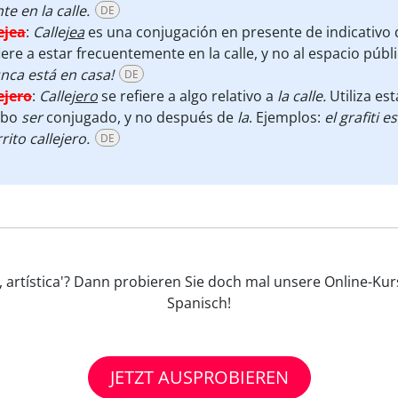
te en la calle.
DE
ejea
:
Callej
ea
es una conjugación en presente de indicativo 
iere a estar frecuentemente en la calle, y no al espacio públ
nca está en casa!
DE
ejero
:
Callej
ero
se refiere a algo relativo a
la calle.
Utiliza es
rbo
ser
conjugado, y no después de
la
. Ejemplos:
el grafiti 
rito callejero.
DE
co, artística'? Dann probieren Sie doch mal unsere Online-Kur
Spanisch!
JETZT AUSPROBIEREN