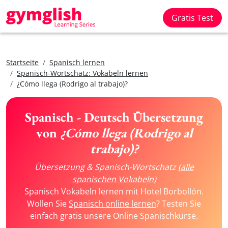
Gratis Test
Startseite
Spanisch lernen
Spanisch-Wortschatz: Vokabeln lernen
¿Cómo llega (Rodrigo al trabajo)?
Spanisch - Deutsch Übersetzung
von
¿Cómo llega (Rodrigo al
trabajo)?
Übersetzung & Spanisch-Wortschatz
(alle
spanischen Vokabeln)
Spanisch Vokabeln lernen mit Hotel Borbollón.
Wollen Sie
Spanisch online lernen
? Testen Sie
einfach gratis unsere Online Spanischkurse.