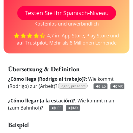
Testen Sie Ihr Spanisch-Niveau
Kostenlos und unverbindlich
4,7 im App Store, Play Store und
auf Trustpilot. Mehr als 8 Millionen Lernende
Übersetzung & Definition
¿Cómo llega (Rodrigo al trabajo)?
:
Wie kommt
(Rodrigo) zur (Arbeit)?
llegar, presente
ES
MX
¿Cómo llegar (a la estación)?
:
Wie kommt man
(zum Bahnhof)?
ES
MX
Beispiel