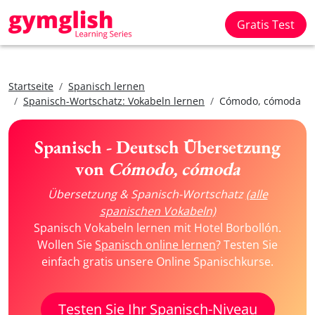
Gratis Test
Startseite
Spanisch lernen
Spanisch-Wortschatz: Vokabeln lernen
Cómodo, cómoda
Spanisch - Deutsch Übersetzung
von
Cómodo, cómoda
Übersetzung & Spanisch-Wortschatz
(alle
spanischen Vokabeln)
Spanisch Vokabeln lernen mit Hotel Borbollón.
Wollen Sie
Spanisch online lernen
? Testen Sie
einfach gratis unsere Online Spanischkurse.
Testen Sie Ihr Spanisch-Niveau