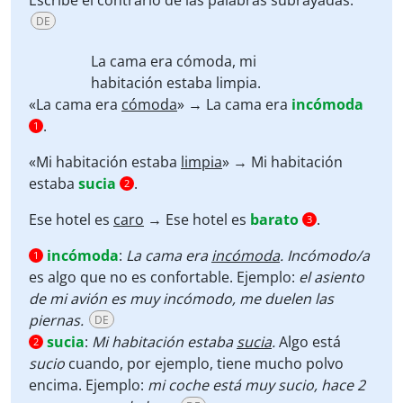
Escribe el contrario de las palabras subrayadas.
DE
La cama era
cómoda
, mi
habitación estaba
limpia
.
«La cama era
cómoda
» → La cama era
incómoda
.
1
«Mi habitación estaba
limpia
» → Mi habitación
estaba
sucia
.
2
Ese hotel es
caro
→ Ese hotel es
barato
.
3
incómoda
:
La cama era
incómoda
. Incómodo/a
1
es algo que no es confortable. Ejemplo:
el asiento
de mi avión es muy incómodo, me duelen las
piernas.
DE
sucia
:
Mi habitación estaba
sucia
.
Algo está
2
sucio
cuando, por ejemplo, tiene mucho polvo
encima. Ejemplo:
mi coche está muy sucio, hace 2