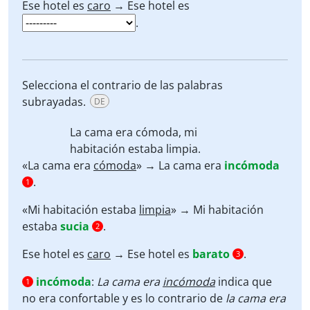
Ese hotel es
caro
→ Ese hotel es
.
Selecciona el contrario de las palabras
subrayadas.
DE
La cama era
cómoda
, mi
habitación estaba
limpia
.
«La cama era
cómoda
» → La cama era
incómoda
.
1
«Mi habitación estaba
limpia
» → Mi habitación
estaba
sucia
.
2
Ese hotel es
caro
→ Ese hotel es
barato
.
3
incómoda
:
La cama era
incómoda
indica que
1
no era confortable y es lo contrario de
la cama era