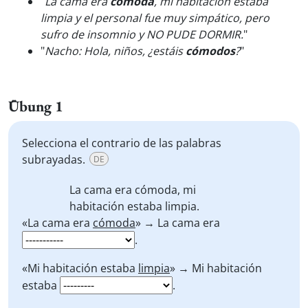
"
La cama era
cómoda
, mi habitación estaba
limpia y el personal fue muy simpático, pero
sufro de insomnio y NO PUDE DORMIR.
"
"
Nacho: Hola, niños, ¿estáis
cómodos
?
"
Übung 1
Selecciona el contrario de las palabras
subrayadas.
DE
La cama era
cómoda
, mi
habitación estaba
limpia
.
«La cama era
cómoda
» → La cama era
.
«Mi habitación estaba
limpia
» → Mi habitación
estaba
.