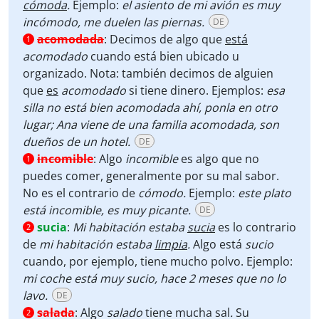
cómoda
.
Ejemplo:
el asiento de mi avión es muy
incómodo, me duelen las piernas.
DE
acomodada
:
Decimos de algo que
está
1
acomodado
cuando está bien ubicado u
organizado. Nota: también decimos de alguien
que
es
acomodado
si tiene dinero. Ejemplos:
esa
silla no está bien acomodada ahí, ponla en otro
lugar; Ana viene de una familia acomodada, son
dueños de un hotel.
DE
incomible
:
Algo
incomible
es algo que no
1
puedes comer, generalmente por su mal sabor.
No es el contrario de
cómodo.
Ejemplo:
este plato
está incomible, es muy picante.
DE
sucia
:
Mi habitación estaba
sucia
es lo contrario
2
de
mi habitación estaba
limpia
.
Algo está
sucio
cuando, por ejemplo, tiene mucho polvo. Ejemplo:
mi coche está muy sucio, hace 2 meses que no lo
lavo.
DE
salada
:
Algo
salado
tiene mucha sal
.
Su
2