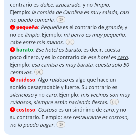
contrario es
dulce
,
azucarado
, y no
limpio.
Ejemplo:
la comida de Carolina es muy salada, casi
no puedo comerla.
DE
pequeña
:
Pequeña
es el contrario de
grande,
y
2
no de
limpio.
Ejemplo:
mi perro es muy pequeño,
cabe entre mis manos.
DE
barato
:
Ese hotel es
barato
, es decir, cuesta
3
poco dinero, y es lo contrario de
ese hotel es
caro
.
Ejemplo:
esa camisa es muy barata, cuesta solo 50
centavos.
DE
ruidoso
:
Algo
ruidoso
es algo que hace un
3
sonido desagradable y fuerte. Su contrario es
silencioso
y no
caro
. Ejemplo:
mis vecinos son muy
ruidosos, siempre están haciendo fiestas.
DE
costoso
:
Costoso
es un sinónimo de
caro
, y no
3
su contrario. Ejemplo:
ese restaurante es costoso,
no lo puedo pagar.
DE