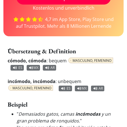
Kostenlos und unverbindlich
4,7 im App Store, Play Store und
auf Trustpilot. Mehr als 8 Millionen Lernende
Übersetzung & Definition
cómodo, cómoda
:
bequem
MASCULINO, FEMENINO
ES
MX
AR
incómodo, incómoda
:
unbequem
MASCULINO, FEMENINO
ES
MX
AR
Beispiel
"
Demasiados gatos, camas
incómodas
y un
gran problema de ronquidos.
"