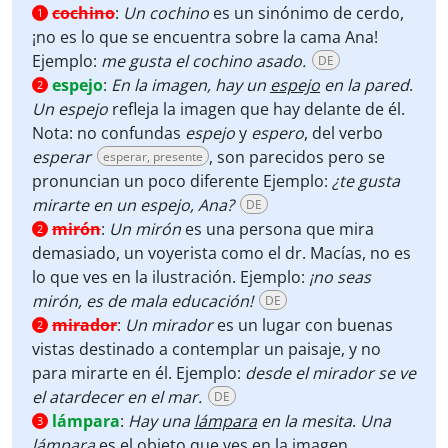
cochino
:
Un cochino
es un sinónimo de cerdo,
1
¡no es lo que se encuentra sobre la cama Ana!
Ejemplo:
me gusta el cochino asado.
DE
espejo
:
En la imagen,
hay un
espejo
en la pared
.
2
Un espejo
refleja la imagen que hay delante de él.
Nota: no confundas
espejo
y
espero
, del verbo
esperar
, son parecidos pero se
esperar, presente
pronuncian un poco diferente Ejemplo:
¿te gusta
mirarte en un espejo, Ana?
DE
mirón
:
Un mirón
es una persona que mira
2
demasiado, un voyerista como el dr. Macías, no es
lo que ves en la ilustración. Ejemplo:
¡no seas
mirón, es de mala educación!
DE
mirador
:
Un mirador
es un lugar con buenas
2
vistas destinado a contemplar un paisaje, y no
para mirarte en él. Ejemplo:
desde el mirador se ve
el atardecer en el mar.
DE
lámpara
:
Hay una
lámpara
en la mesita
.
Una
3
lámpara
es el objeto que ves en la imagen.