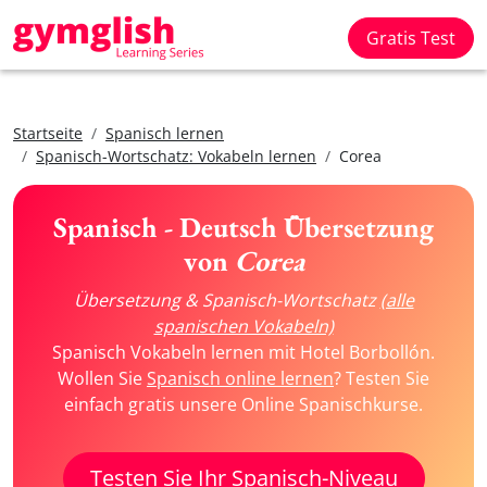
Gratis Test
Startseite
Spanisch lernen
Spanisch-Wortschatz: Vokabeln lernen
Corea
Spanisch - Deutsch Übersetzung
von
Corea
Übersetzung & Spanisch-Wortschatz
(alle
spanischen Vokabeln)
Spanisch Vokabeln lernen mit Hotel Borbollón.
Wollen Sie
Spanisch online lernen
? Testen Sie
einfach gratis unsere Online Spanischkurse.
Testen Sie Ihr Spanisch-Niveau