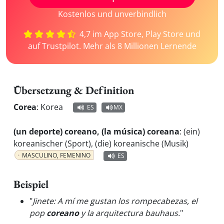
Kostenlos und unverbindlich
4,7 im App Store, Play Store und
auf Trustpilot. Mehr als 8 Millionen Lernende
Übersetzung & Definition
Corea
:
Korea
ES
MX
(un deporte) coreano, (la música) coreana
:
(ein)
koreanischer (Sport), (die) koreanische (Musik)
MASCULINO, FEMENINO
ES
Beispiel
"
Jinete: A mí me gustan los rompecabezas, el
pop
coreano
y la arquitectura bauhaus.
"