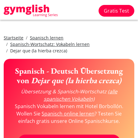
Gratis Test
Startseite
Spanisch lernen
Spanisch-Wortschatz: Vokabeln lernen
Dejar que (la hierba crezca)
Spanisch - Deutsch Übersetzung
von
Dejar que (la hierba crezca)
Übersetzung & Spanisch-Wortschatz
(alle
spanischen Vokabeln)
Spanisch Vokabeln lernen mit Hotel Borbollón.
Wollen Sie
Spanisch online lernen
? Testen Sie
einfach gratis unsere Online Spanischkurse.