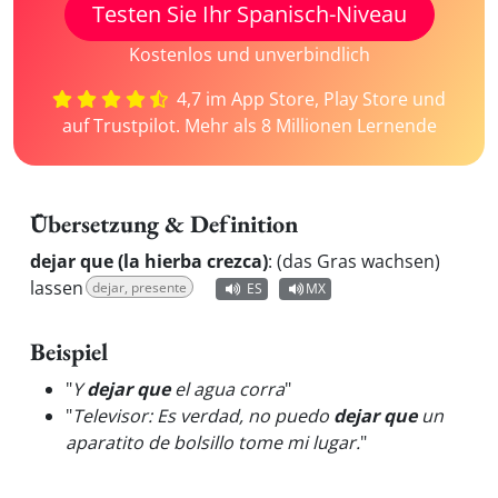
Testen Sie Ihr Spanisch-Niveau
Kostenlos und unverbindlich
4,7 im App Store, Play Store und
auf Trustpilot. Mehr als 8 Millionen Lernende
Übersetzung & Definition
dejar que (la hierba crezca)
:
(das Gras wachsen)
lassen
dejar, presente
ES
MX
Beispiel
"
Y
dejar que
el agua corra
"
"
Televisor: Es verdad, no puedo
dejar que
un
aparatito de bolsillo tome mi lugar.
"