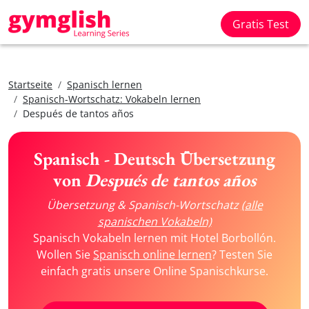
Gratis Test
Startseite
Spanisch lernen
Spanisch-Wortschatz: Vokabeln lernen
Después de tantos años
Spanisch - Deutsch Übersetzung
von
Después de tantos años
Übersetzung & Spanisch-Wortschatz
(alle
spanischen Vokabeln)
Spanisch Vokabeln lernen mit Hotel Borbollón.
Wollen Sie
Spanisch online lernen
? Testen Sie
einfach gratis unsere Online Spanischkurse.