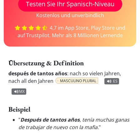
Testen Sie Ihr Spanisch-Niveau
Kostenlos und unverbindlich
4,7 im App Store, Play Store und
auf Trustpilot. Mehr als 8 Millionen Lernende
Übersetzung & Definition
después de tantos años
:
nach so vielen Jahren,
nach all den Jahren
MASCULINO PLURAL
ES
MX
Beispiel
"
Después de tantos años
, tenía muchas ganas
de trabajar de nuevo con la mafia.
"