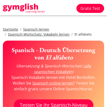
Gratis Test
Startseite
Spanisch lernen
Spanisch-Wortschatz: Vokabeln lernen
El alfabeto
Spanisch - Deutsch Übersetzung
von
El alfabeto
Übersetzung & Spanisch-Wortschatz
(alle
spanischen Vokabeln)
Spanisch Vokabeln lernen mit Hotel Borbollón.
Wollen Sie
Spanisch online lernen
? Testen Sie
einfach gratis unsere Online Spanischkurse.
Testen Sie Ihr Spanisch-Niveau