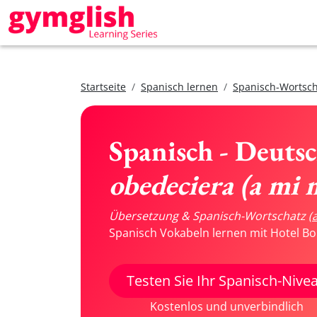
Startseite
Spanisch lernen
Spanisch-Wortsch
Spanisch - Deuts
obedeciera (a mi 
Übersetzung & Spanisch-Wortschatz
(
Spanisch Vokabeln lernen mit Hotel Bo
Testen Sie Ihr Spanisch-Nive
Kostenlos und unverbindlich