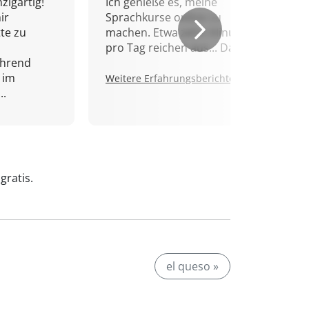
zigartig!
Ich genieße es, meine
ir
Sprachkurse online zu
tte zu
machen. Etwa zehn Minuten
pro Tag reichen aus... Danke!
ährend
 im
Weitere Erfahrungsberichte.
..
gratis.
el queso »