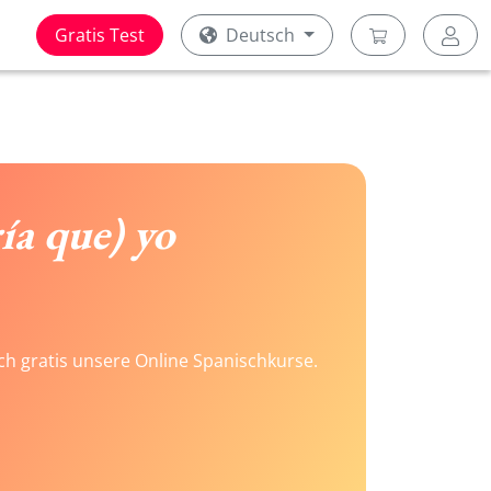
Gratis Test
Deutsch
ría que) yo
ach gratis unsere Online Spanischkurse.