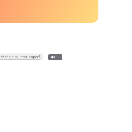
decer, subj. pret. imperf.
ES