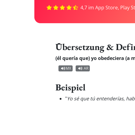
4,7 im App Store, Play S
Übersetzung & Defi
(él quería que) yo obedeciera (a 
MX
AR
Beispiel
"
Yo sé que tú entenderías, ha