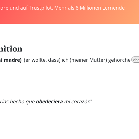
tore und auf Trustpilot. Mehr als 8 Millionen Lernende
nition
mi madre)
:
(er wollte, dass) ich (meiner Mutter) gehorche
obe
brías hecho que
obedeciera
mi corazón
"