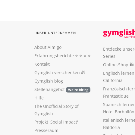
UNSER UNTERNEHMEN
About Aimigo
Entdecke unser
Erfahrungsberichte
⭐️ ⭐️ ⭐️ ⭐️
Series
Kontakt
Online-Shop 🛍
Gymglish verschenken
🎁
Englisch lerne
California
Gymglish blog
Französisch ler
Stellenangebot
We're hiring
Frantastique
Hilfe
Spanisch lerne
The Unofficial Story of
Hotel Borbollón
Gymglish
Italienisch ler
Projekt 'Social Impact'
Baldoria
Presseraum