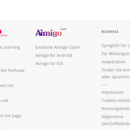
BUSINESS
Gymglish für
e Learning
Entdecke Aimigo Coach
Für Bildungse
Aimigo for Android
Kooperation
Aimigo for iOS
Finden Sie ei
n mit Perfume
oder Sprachtr
----
nen mit
Impressum
Cookies einste
n mit
Nutzungsbedi
nen mit Saga
Allgemeine
Geschäftsbed