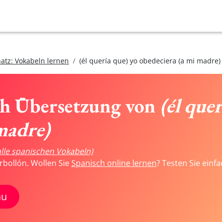
atz: Vokabeln lernen
(él quería que) yo obedeciera (a mi madre)
ch Übersetzung von
(él que
madre)
alle spanischen Vokabeln)
rbollón. Wollen Sie
Spanisch online lernen
? Testen Sie einf
au