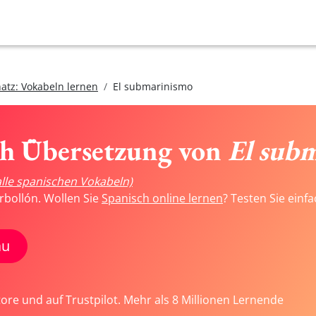
atz: Vokabeln lernen
El submarinismo
ch Übersetzung von
El sub
alle spanischen Vokabeln)
rbollón. Wollen Sie
Spanisch online lernen
? Testen Sie einf
au
tore und auf Trustpilot. Mehr als 8 Millionen Lernende