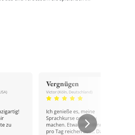
Vergnügen
USA)
Victor (Köln, Deutschland)
zigartig!
Ich genieße es, meine
ir
Sprachkurse online zu
tte zu
machen. Etwa zehn Minuten
pro Tag reichen aus... Danke!