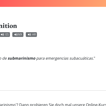
nition
ES
MX
AR
lo de
submarinismo
para emergencias subacuáticas.
"
marinismo'? Dann probieren Sie doch mal unsere Online-Kurs