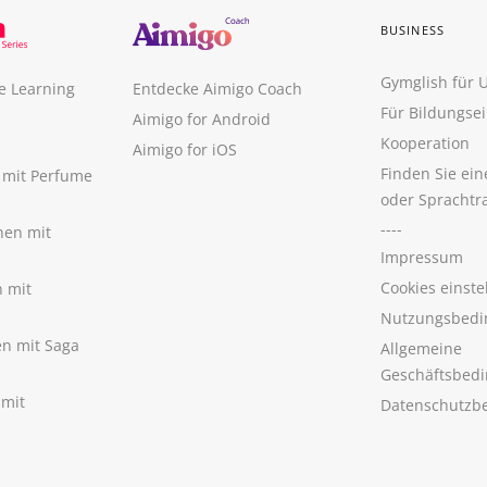
BUSINESS
Gymglish für
e Learning
Entdecke Aimigo Coach
Für Bildungse
Aimigo for Android
Kooperation
Aimigo for iOS
Finden Sie ei
n mit Perfume
oder Sprachtr
----
nen mit
Impressum
Cookies einste
n mit
Nutzungsbedi
nen mit Saga
Allgemeine
Geschäftsbed
 mit
Datenschutzb