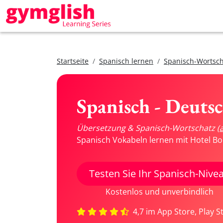
Startseite
Spanisch lernen
Spanisch-Wortsch
Spanisch - Deuts
Übersetzung & Spanisch-Wortschatz
(
Spanisch Vokabeln lernen mit Hotel Bo
Testen Sie Ihr Spanisch-Nive
Kostenlos und unverbindlich
4,7 im App Store, Play S