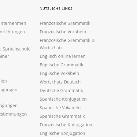
NÜTZLICHE LINKS
 Unternehmen
Französische Grammatik
inrichtungen
Französische Vokabeln
Französische Grammatik &
Wortschatz
ne Sprachschule
ainer
Englisch online lernen
Englische Grammatik
Englische Vokabeln
llen
Wortschatz Deutsch
ngungen
Deutsche Grammatik
Spanische Konjugation
ingungen
Spanische Vokabeln
estimmungen
Spanische Grammatik
Französische Konjugation
Englische Konjugation