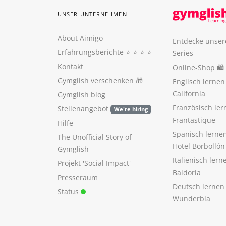
UNSER UNTERNEHMEN
About Aimigo
Entdecke unser
Erfahrungsberichte
⭐️ ⭐️ ⭐️ ⭐️
Series
Kontakt
Online-Shop 🛍
Gymglish verschenken
🎁
Englisch lerne
California
Gymglish blog
Französisch ler
Stellenangebot
We're hiring
Frantastique
Hilfe
Spanisch lerne
The Unofficial Story of
Hotel Borbollón
Gymglish
Italienisch ler
Projekt 'Social Impact'
Baldoria
Presseraum
Deutsch lernen
Status
Wunderbla