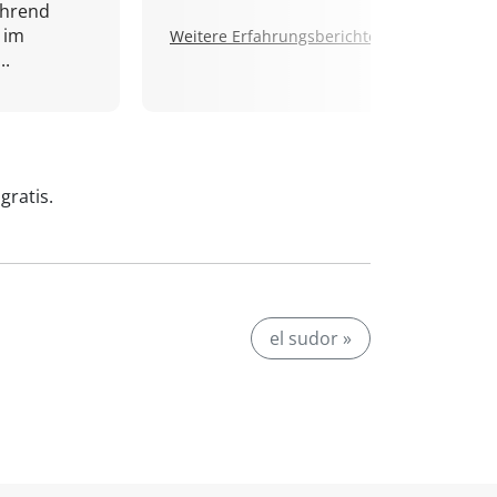
ährend
 im
Weitere Erfahrungsberichte.
..
gratis.
el sudor »