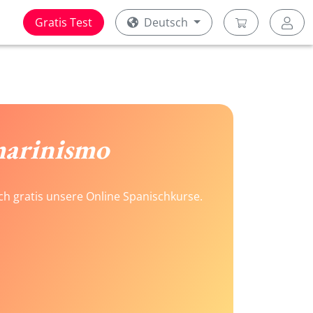
Gratis Test
Deutsch
marinismo
ach gratis unsere Online Spanischkurse.