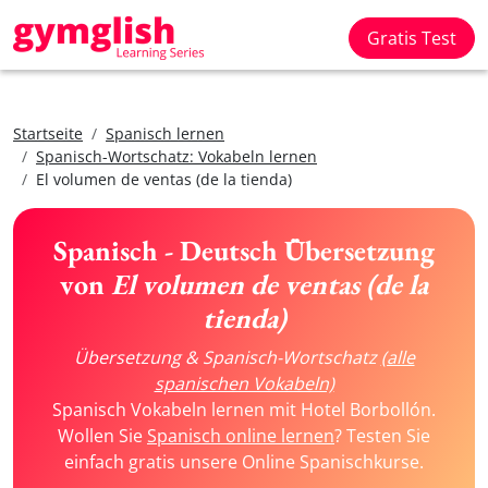
Gratis Test
Startseite
Spanisch lernen
Spanisch-Wortschatz: Vokabeln lernen
El volumen de ventas (de la tienda)
Spanisch - Deutsch Übersetzung
von
El volumen de ventas (de la
tienda)
Übersetzung & Spanisch-Wortschatz
(alle
spanischen Vokabeln)
Spanisch Vokabeln lernen mit Hotel Borbollón.
Wollen Sie
Spanisch online lernen
? Testen Sie
einfach gratis unsere Online Spanischkurse.