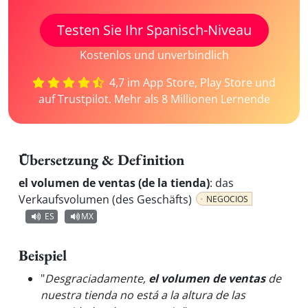
Testen Sie Ihr Spanisch-Niveau
Kostenlos und unverbindlich
4,7 im App Store, Play Store und
auf Trustpilot. Mehr als 8 Millionen Lernende
Übersetzung & Definition
el volumen de ventas (de la tienda)
:
das
Verkaufsvolumen (des Geschäfts)
NEGOCIOS
ES
MX
Beispiel
"
Desgraciadamente,
el volumen de ventas
de
nuestra tienda no está a la altura de las