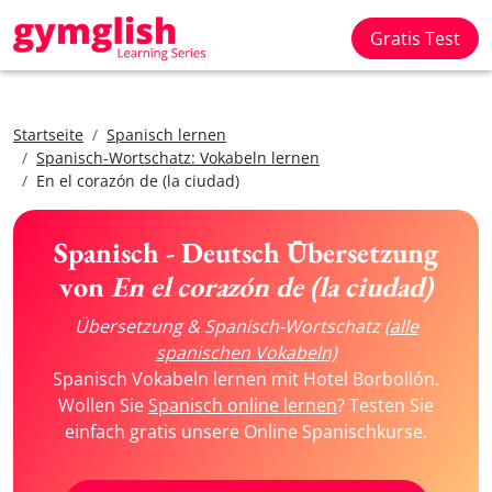
Gratis Test
Startseite
Spanisch lernen
Spanisch-Wortschatz: Vokabeln lernen
En el corazón de (la ciudad)
Spanisch - Deutsch Übersetzung
von
En el corazón de (la ciudad)
Übersetzung & Spanisch-Wortschatz
(alle
spanischen Vokabeln)
Spanisch Vokabeln lernen mit Hotel Borbollón.
Wollen Sie
Spanisch online lernen
? Testen Sie
einfach gratis unsere Online Spanischkurse.