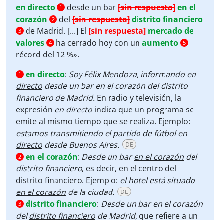
en directo
desde un bar
[sin respuesta]
en el
1
corazón
del
[sin respuesta]
distrito financiero
2
de Madrid. [...] El
[sin respuesta]
mercado de
3
valores
ha cerrado hoy con un
aumento
4
5
récord del 12 %».
en directo
:
Soy Félix Mendoza, informando
en
1
directo
desde un bar en el corazón del distrito
financiero de Madrid.
En radio y televisión, la
expresión
en directo
indica que un programa se
emite al mismo tiempo que se realiza. Ejemplo:
estamos transmitiendo el partido de fútbol
en
directo
desde Buenos Aires.
DE
en el corazón
:
Desde un bar
en el corazón
del
2
distrito financiero
, es decir,
en el centro
del
distrito financiero. Ejemplo:
el hotel está situado
en el corazón
de la ciudad.
DE
distrito financiero
:
Desde un bar en el corazón
3
del
distrito financiero
de Madrid
, que refiere a un