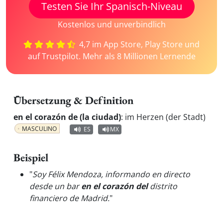
Testen Sie Ihr Spanisch-Niveau
Kostenlos und unverbindlich
4,7 im App Store, Play Store und
auf Trustpilot. Mehr als 8 Millionen Lernende
Übersetzung & Definition
en el corazón de (la ciudad)
:
im Herzen (der Stadt)
MASCULINO
ES
MX
Beispiel
"
Soy Félix Mendoza, informando en directo
desde un bar
en el corazón del
distrito
financiero de Madrid.
"