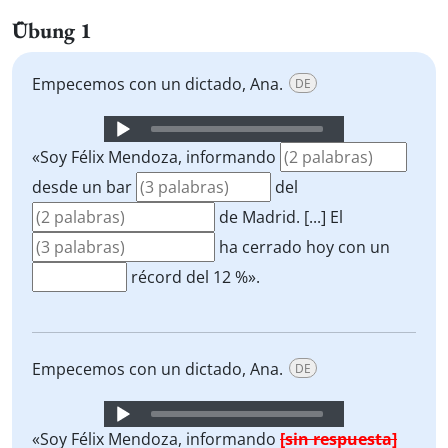
Übung 1
Empecemos con un dictado, Ana.
DE
Audio
Player
«Soy Félix Mendoza, informando
desde un bar
del
de Madrid. [...] El
ha cerrado hoy con un
récord del 12 %».
Empecemos con un dictado, Ana.
DE
Audio
Player
«Soy Félix Mendoza, informando
[sin respuesta]