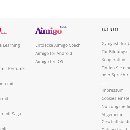
BUSINESS
Gymglish für
e Learning
Entdecke Aimigo Coach
Für Bildungse
Aimigo for Android
Kooperation
Aimigo for iOS
Finden Sie ei
n mit Perfume
oder Sprachtr
----
nen mit
Impressum
Cookies einste
n mit
Nutzungsbedi
nen mit Saga
Allgemeine
Geschäftsbed
 mit
Datenschutzb