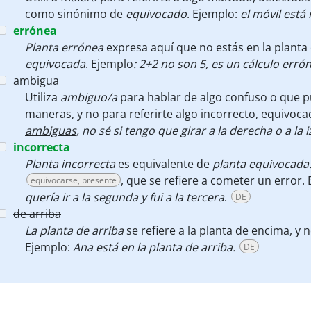
como sinónimo de
equivocado
. Ejemplo:
el móvil está
errónea
Planta errónea
expresa aquí que no estás en la planta 
equivocada
. Ejemplo
: 2+2 no son 5, es un cálculo
erró
ambigua
Utiliza
ambiguo/a
para hablar de algo confuso o que 
maneras, y no para referirte algo incorrecto, equivoc
ambiguas
, no sé si tengo que girar a la derecha o a la 
incorrecta
Planta incorrecta
es equivalente de
planta equivocada
, que se refiere a cometer un error.
equivocarse, presente
quería ir a la segunda y fui a la tercera
.
DE
de arriba
La planta de arriba
se refiere a la planta de encima, y 
Ejemplo:
Ana está en la planta de arriba.
DE