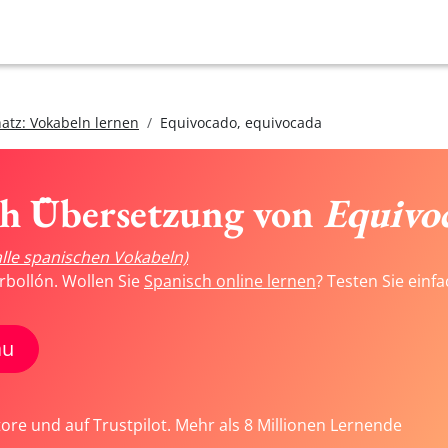
atz: Vokabeln lernen
Equivocado, equivocada
ch Übersetzung von
Equivoc
alle spanischen Vokabeln)
rbollón. Wollen Sie
Spanisch online lernen
? Testen Sie einf
au
tore und auf Trustpilot. Mehr als 8 Millionen Lernende