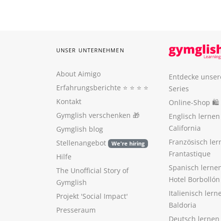
UNSER UNTERNEHMEN
About Aimigo
Entdecke unser
Erfahrungsberichte
⭐️ ⭐️ ⭐️ ⭐️
Series
Kontakt
Online-Shop 🛍
Gymglish verschenken
🎁
Englisch lerne
California
Gymglish blog
Französisch ler
Stellenangebot
We're hiring
Frantastique
Hilfe
Spanisch lerne
The Unofficial Story of
Hotel Borbollón
Gymglish
Italienisch ler
Projekt 'Social Impact'
Baldoria
Presseraum
Deutsch lernen