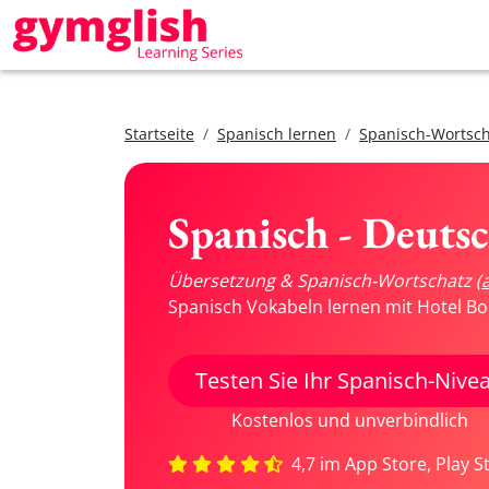
Startseite
Spanisch lernen
Spanisch-Wortsch
Spanisch - Deuts
Übersetzung & Spanisch-Wortschatz
(
Spanisch Vokabeln lernen mit Hotel Bo
Testen Sie Ihr Spanisch-Nive
Kostenlos und unverbindlich
4,7 im App Store, Play S