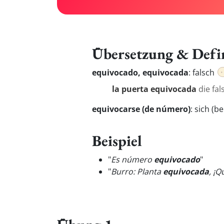
Übersetzung & Defi
equivocado, equivocada
:
falsch
la puerta equivocada
die fa
equivocarse (de número)
:
sich (b
Beispiel
"
Es número
equivocado
"
"
Burro: Planta
equivocada
, ¡Q