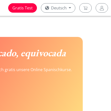
Gratis Test
Deutsch
ado, equivocada
ach gratis unsere Online Spanischkurse.