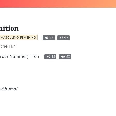
nition
MASCULINO, FEMENINO
ES
MX
lsche Tür
ei der Nummer) irren
ES
MX
ué burro!
"