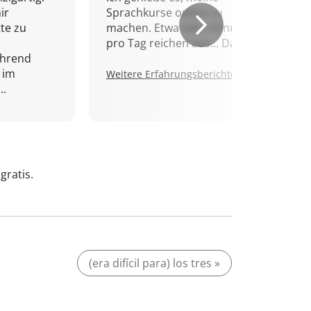
ir
Sprachkurse online zu
tte zu
machen. Etwa zehn Minuten
pro Tag reichen aus... Danke!
ährend
 im
Weitere Erfahrungsberichte.
..
gratis.
(era difícil para) los tres »