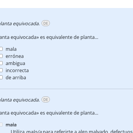
lanta equivocada
.
DE
anta equivocada» es equivalente de planta...
mala
errónea
ambigua
incorrecta
de arriba
lanta equivocada
.
DE
anta equivocada» es equivalente de planta...
mala
Utiliza
malo/a
para referirte a algo malvado, defectuo