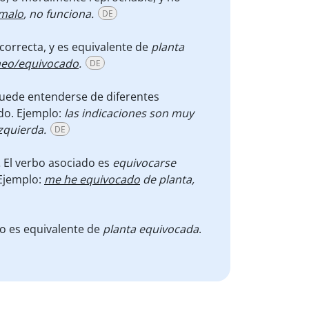
malo
, no funciona.
DE
correcta, y es equivalente de
planta
neo/equivocado
.
DE
puede entenderse de diferentes
ado. Ejemplo:
las indicaciones son muy
izquierda.
DE
.
El verbo asociado es
equivocarse
Ejemplo:
me he equivocado
de planta,
no es equivalente de
planta equivocada
.