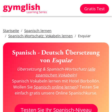
Gratis Test
Startseite
Spanisch lernen
Spanisch-Wortschatz: Vokabeln lernen
Esquiar
Spanisch - Deutsch Übersetzung
von
Esquiar
Übersetzung & Spanisch-Wortschatz
(alle
spanischen Vokabeln)
Spanisch Vokabeln lernen mit Hotel Borbollón.
Wollen Sie
Spanisch online lernen
? Testen Sie
einfach gratis unsere Online Spanischkurse.
Testen Sie Ihr Spanisch-Niveau