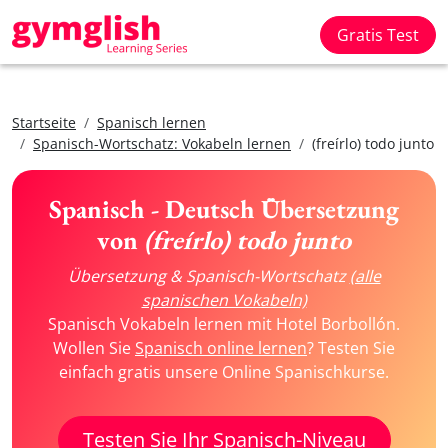
Gratis Test
Startseite
Spanisch lernen
Spanisch-Wortschatz: Vokabeln lernen
(freírlo) todo junto
Spanisch - Deutsch Übersetzung
von
(freírlo) todo junto
Übersetzung & Spanisch-Wortschatz
(alle
spanischen Vokabeln)
Spanisch Vokabeln lernen mit Hotel Borbollón.
Wollen Sie
Spanisch online lernen
? Testen Sie
einfach gratis unsere Online Spanischkurse.
Testen Sie Ihr Spanisch-Niveau