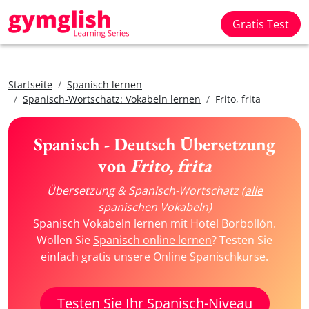
Gratis Test
Startseite
Spanisch lernen
Spanisch-Wortschatz: Vokabeln lernen
Frito, frita
Spanisch - Deutsch Übersetzung
von
Frito, frita
Übersetzung & Spanisch-Wortschatz
(alle
spanischen Vokabeln)
Spanisch Vokabeln lernen mit Hotel Borbollón.
Wollen Sie
Spanisch online lernen
? Testen Sie
einfach gratis unsere Online Spanischkurse.
Testen Sie Ihr Spanisch-Niveau