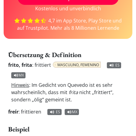
Kostenlos und unverbindlich
4,7 im App Store, Play Store und
auf Trustpilot. Mehr als 8 Millionen Lernende
Übersetzung & Definition
frito, frita
:
frittiert
MASCULINO, FEMENINO
ES
MX
Hinweis
: Im Gedicht von Quevedo ist es sehr
wahrscheinlich, dass mit
frita
nicht „frittiert“,
sondern „ölig“ gemeint ist.
freír
:
frittieren
ES
MX
Beispiel