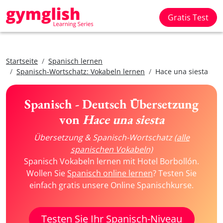
Gratis Test
Startseite
Spanisch lernen
Spanisch-Wortschatz: Vokabeln lernen
Hace una siesta
Spanisch - Deutsch Übersetzung
von
Hace una siesta
Übersetzung & Spanisch-Wortschatz
(alle
spanischen Vokabeln)
Spanisch Vokabeln lernen mit Hotel Borbollón.
Wollen Sie
Spanisch online lernen
? Testen Sie
einfach gratis unsere Online Spanischkurse.
Testen Sie Ihr Spanisch-Niveau