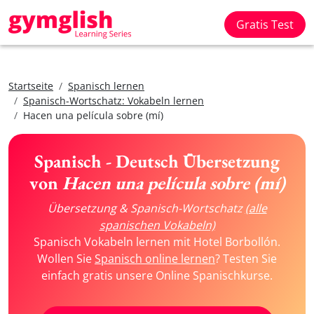
Gratis Test
Startseite
Spanisch lernen
Spanisch-Wortschatz: Vokabeln lernen
Hacen una película sobre (mí)
Spanisch - Deutsch Übersetzung
von
Hacen una película sobre (mí)
Übersetzung & Spanisch-Wortschatz
(alle
spanischen Vokabeln)
Spanisch Vokabeln lernen mit Hotel Borbollón.
Wollen Sie
Spanisch online lernen
? Testen Sie
einfach gratis unsere Online Spanischkurse.