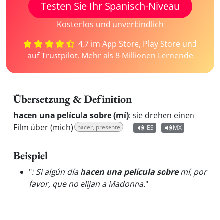
Testen Sie Ihr Spanisch-Niveau
Kostenlos und unverbindlich
4,7 im App Store, Play Store und
auf Trustpilot. Mehr als 8 Millionen Lernende
Übersetzung & Definition
hacen una película sobre (mí)
:
sie drehen einen
Film über (mich)
hacer, presente
ES
MX
Beispiel
"
: Si algún día
hacen una película sobre
mí, por
favor, que no elijan a Madonna.
"