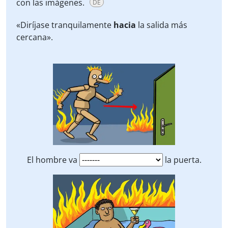
con las imágenes.
DE
«Diríjase tranquilamente
hacia
la salida más
cercana».
El hombre va
la puerta.