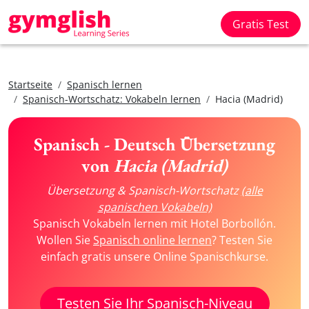
Gratis Test
Startseite
Spanisch lernen
Spanisch-Wortschatz: Vokabeln lernen
Hacia (Madrid)
Spanisch - Deutsch Übersetzung
von
Hacia (Madrid)
Übersetzung & Spanisch-Wortschatz
(alle
spanischen Vokabeln)
Spanisch Vokabeln lernen mit Hotel Borbollón.
Wollen Sie
Spanisch online lernen
? Testen Sie
einfach gratis unsere Online Spanischkurse.
Testen Sie Ihr Spanisch-Niveau