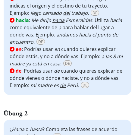
indicas el origen y el destino de tu trayecto.
Ejemplo:
llego cansado
del
trabajo.
DE
hacia
:
Me dirijo
hacia
Esmeraldas.
Utiliza
hacia
4
como equivalente de
a
para hablar del lugar a
donde vas. Ejemplo:
andamos
hacia
el punto de
encuentro.
DE
en
:
Podrías usar
en
cuando quieres explicar
4
dónde estás, y no a dónde vas. Ejemplo:
a las 8 mi
madre ya está
en
casa.
DE
de
:
Podrías usar
de
cuando quieres explicar de
4
dónde vienes o dónde naciste, y no a dónde vas.
Ejemplo:
mi madre es
de
Perú.
DE
Übung 2
¿
Hacia
o
hasta
? Completa las frases de acuerdo