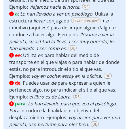
destino, no el medio de transporte en el que vas.
Ejemplo:
viajamos hacia el norte.
DE
a
:
Lo han llevado
a
ver un psicólogo
. Utiliza la
2
estructura
llevar
conjugado
+
a
+
llevar, pret. perf.
infinitivo (aquí
ver
) para decir que alguien/algo te
conduce a hacer algo. Ejemplos:
llévame a ver la
película; su actitud lo llevó a ser muy querido; lo
han llevado a ser como es.
DE
en
:
Utiliza
en
para hablar del medio de
2
transporte en el que viajas o para hablar de donde
estás, no para introducir el sitio al que vas.
Ejemplos:
voy
en
coche; estoy
en
la oficina.
DE
de
:
Puedes usar
de
para expresar a quien le
2
pertenece algo, no para indicar el sitio al que vas.
Ejemplo:
el libro es de Laura.
DE
para
:
Lo han llevado
para
que vea al psicólogo
.
3
Para
introduce la finalidad, el objetivo del
desplazamiento. Ejemplos:
voy al cine para ver una
película; uso perfume para oler bien.
DE