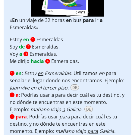
«
En
un viaje de 32 horas
en
bus
para
ir
a
Esmeraldas».
Estoy
en
Esmeraldas.
1
Soy
de
Esmeraldas.
2
Voy
a
Esmeraldas.
3
Me dirijo
hacia
Esmeraldas.
4
en
:
Estoy
en
Esmeraldas.
Utilizamos
en
para
1
señalar el lugar donde nos encontramos. Ejemplo:
Juan vive
en
el tercer piso.
DE
a
:
Podrías usar
a
para decir cuál es tu destino, y
1
no dónde te encuentras en este momento.
Ejemplo:
mañano viajo
a
Galicia.
DE
para
:
Podrías usar
para
para decir cuál es tu
1
destino, y no dónde te encuentras en este
momento. Ejemplo:
mañano viajo
para
Galicia.