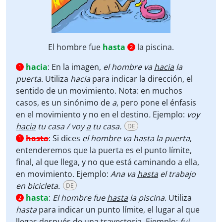
El hombre fue
hasta
la piscina.
2
hacia
:
En la imagen,
el hombre va
hacia
la
1
puerta
. Utiliza
hacia
para indicar la dirección, el
sentido de un movimiento. Nota: en muchos
casos, es un sinónimo de
a
, pero pone el énfasis
en el movimiento y no en el destino
.
Ejemplo:
voy
hacia
tu casa / voy
a
tu casa.
DE
hasta
:
Si dices
el hombre va hasta la puerta
,
1
entenderemos que la puerta es el punto límite,
final, al que llega, y no que está caminando a ella,
en movimiento. Ejemplo:
Ana va
hasta
el trabajo
en bicicleta.
DE
hasta
:
El hombre fue
hasta
la piscina
. Utiliza
2
hasta
para indicar un punto límite, el lugar al que
llegas después de una trayectoria. Ejemplo:
fui