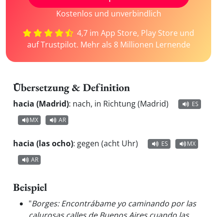
Kostenlos und unverbindlich
4,7 im App Store, Play Store und
auf Trustpilot. Mehr als 8 Millionen Lernende
Übersetzung & Definition
hacia (Madrid)
:
nach, in Richtung (Madrid)
ES
MX
AR
hacia (las ocho)
:
gegen (acht Uhr)
ES
MX
AR
Beispiel
"
Borges: Encontrábame yo caminando por las
calurosas calles de Buenos Aires cuando las