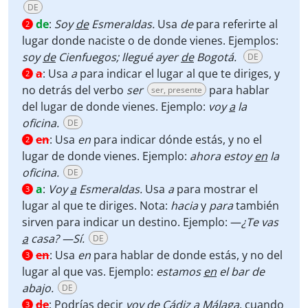
DE
de
:
Soy
de
Esmeraldas.
Usa
de
para referirte al
2
lugar donde naciste o de donde vienes. Ejemplos:
soy
de
Cienfuegos; llegué ayer
de
Bogotá.
DE
a
:
Usa
a
para indicar el lugar al que te diriges, y
2
no detrás del verbo
ser
para hablar
ser, presente
del lugar de donde vienes. Ejemplo:
voy
a
la
oficina.
DE
en
:
Usa
en
para indicar dónde estás, y no el
2
lugar de donde vienes. Ejemplo:
ahora estoy
en
la
oficina.
DE
a
:
Voy
a
Esmeraldas.
Usa
a
para mostrar el
3
lugar al que te diriges. Nota:
hacia
y
para
también
sirven para indicar un destino. Ejemplo: —
¿Te vas
a
casa? —Sí.
DE
en
:
Usa
en
para hablar de donde estás, y no del
3
lugar al que vas. Ejemplo:
estamos
en
el bar de
abajo.
DE
de
:
Podrías decir
voy de Cádiz a Málaga
, cuando
3