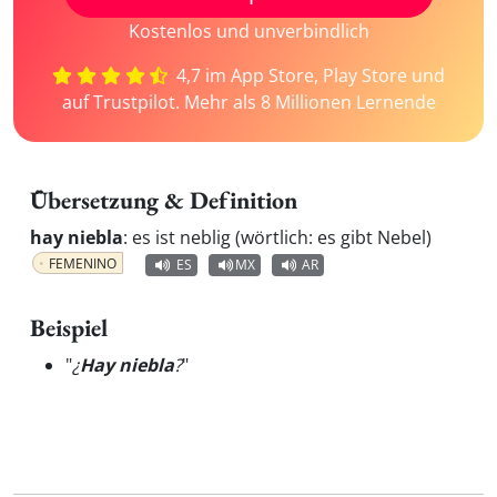
Kostenlos und unverbindlich
4,7 im App Store, Play Store und
auf Trustpilot. Mehr als 8 Millionen Lernende
Übersetzung & Definition
hay niebla
:
es ist neblig (wörtlich: es gibt Nebel)
FEMENINO
ES
MX
AR
Beispiel
"
¿
Hay niebla
?
"