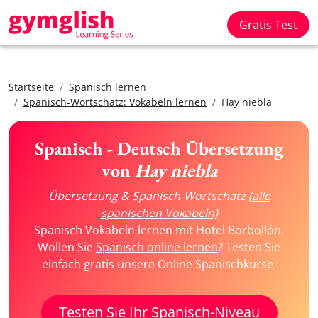
Gratis Test
Startseite
Spanisch lernen
Spanisch-Wortschatz: Vokabeln lernen
Hay niebla
Spanisch - Deutsch Übersetzung
von
Hay niebla
Übersetzung & Spanisch-Wortschatz
(alle
spanischen Vokabeln)
Spanisch Vokabeln lernen mit Hotel Borbollón.
Wollen Sie
Spanisch online lernen
? Testen Sie
einfach gratis unsere Online Spanischkurse.
Testen Sie Ihr Spanisch-Niveau