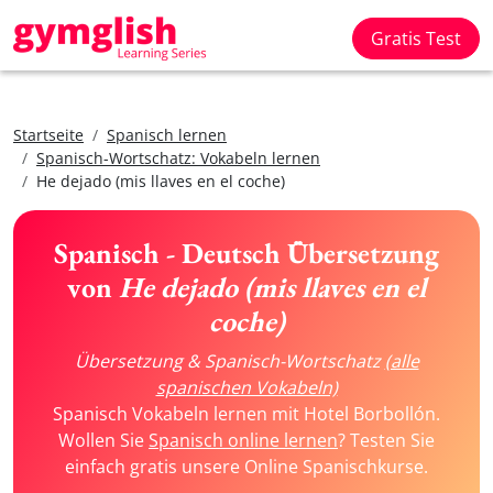
Gratis Test
Startseite
Spanisch lernen
Spanisch-Wortschatz: Vokabeln lernen
He dejado (mis llaves en el coche)
Spanisch - Deutsch Übersetzung
von
He dejado (mis llaves en el
coche)
Übersetzung & Spanisch-Wortschatz
(alle
spanischen Vokabeln)
Spanisch Vokabeln lernen mit Hotel Borbollón.
Wollen Sie
Spanisch online lernen
? Testen Sie
einfach gratis unsere Online Spanischkurse.