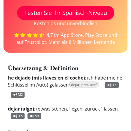
Testen Sie Ihr Spanisch-Niveau
Kostenlos und unverbindlich
4,7 im App Store, Play Store und
auf Trustpilot. Mehr als 8 Millionen Lernende
Übersetzung & Definition
he dejado (mis llaves en el coche)
:
ich habe (meine
Schlüssel im Auto) gelassen
dejar, pret. perf.
ES
MX
dejar (algo)
:
(etwas stehen, liegen, zurück-) lassen
ES
MX