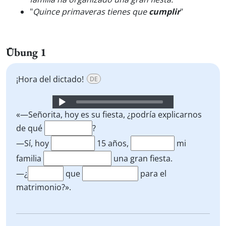
"
Quince primaveras tienes que
cumplir
"
Übung 1
¡Hora del dictado!
DE
Audio
Player
«—Señorita, hoy es su fiesta, ¿podría explicarnos
de qué
?
—Sí, hoy
15 años,
mi
familia
una gran fiesta.
—¿
que
para el
matrimonio?».