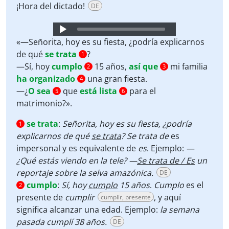
¡Hora del dictado!
DE
Audio
Player
«—Señorita, hoy es su fiesta, ¿podría explicarnos
de qué
se trata
?
1
—Sí, hoy
cumplo
15 años,
así que
mi familia
2
3
ha organizado
una gran fiesta.
4
—¿
O sea
que
está lista
para el
5
6
matrimonio?».
se trata
:
Señorita, hoy es su fiesta, ¿podría
1
explicarnos de qué
se trata
?
Se trata de
es
impersonal y es equivalente de
es
. Ejemplo:
—
¿Qué estás viendo en la tele? —
Se trata de / Es
un
reportaje sobre la selva amazónica.
DE
cumplo
:
Sí, hoy
cumplo
15 años
.
Cumplo
es el
2
presente de
cumplir
, y aquí
cumplir, presente
significa alcanzar una edad. Ejemplo:
la semana
pasada cumplí 38 años.
DE