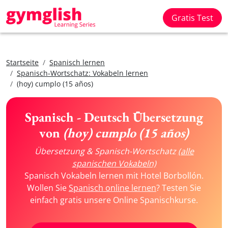
Gratis Test
Startseite
Spanisch lernen
Spanisch-Wortschatz: Vokabeln lernen
(hoy) cumplo (15 años)
Spanisch - Deutsch Übersetzung
von
(hoy) cumplo (15 años)
Übersetzung & Spanisch-Wortschatz
(alle
spanischen Vokabeln)
Spanisch Vokabeln lernen mit Hotel Borbollón.
Wollen Sie
Spanisch online lernen
? Testen Sie
einfach gratis unsere Online Spanischkurse.