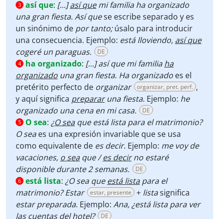
así que
:
[…]
así que
mi familia ha organizado
3
una gran fiesta
.
Así que
se escribe separado y es
un sinónimo de
por tanto;
úsalo para introducir
una consecuencia. Ejemplo:
está lloviendo,
así que
cogeré un paraguas.
DE
ha organizado
:
[…] así que mi familia
ha
4
organizado
una gran fiesta
.
Ha organizado
es el
pretérito perfecto de
organizar
,
organizar, pret. perf.
y aquí significa
preparar
una fiesta
. Ejemplo:
he
organizado una cena en mi casa.
DE
O sea
:
¿
O sea
que está lista para el matrimonio?
5
O sea
es una expresión invariable que se usa
como equivalente de
es decir
. Ejemplo:
me voy de
vacaciones,
o sea
que /
es decir
no estaré
disponible durante 2 semanas.
DE
está lista
:
¿O sea que
está lista
para el
6
matrimonio?
Estar
+
lista
significa
estar, presente
estar preparada
. Ejemplo:
Ana, ¿está lista para ver
las cuentas del hotel?
DE