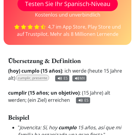
Testen Sie Ihr Spanisch-Niveau
Kostenlos und unverbindlich
4,7 im App Store, Play Store und
auf Trustpilot. Mehr als 8 Millionen Lernende
Übersetzung & Definition
(hoy) cumplo (15 años)
:
ich werde (heute 15 Jahre
alt)
cumplir, presente
ES
MX
cumplir (15 años; un objetivo)
:
(15 Jahre) alt
werden; (ein Ziel) erreichen
ES
Beispiel
"
Jovencita: Sí, hoy
cumplo
15 años, así que mi
familia ha organizado una gran fiesta.
"