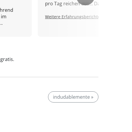
pro Tag reichen aus... Danke!
ährend
 im
Weitere Erfahrungsberichte.
..
gratis.
indudablemente »