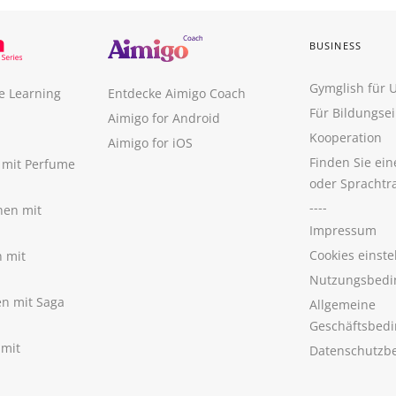
BUSINESS
Gymglish für
e Learning
Entdecke Aimigo Coach
Für Bildungse
Aimigo for Android
Kooperation
Aimigo for iOS
Finden Sie ei
n mit Perfume
oder Sprachtr
----
nen mit
Impressum
Cookies einste
n mit
Nutzungsbedi
nen mit Saga
Allgemeine
Geschäftsbed
 mit
Datenschutzb