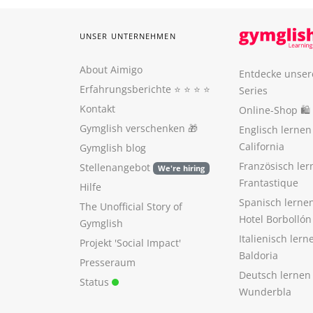
UNSER UNTERNEHMEN
About Aimigo
Entdecke unser
Erfahrungsberichte
⭐️ ⭐️ ⭐️ ⭐️
Series
Kontakt
Online-Shop 🛍
Gymglish verschenken
🎁
Englisch lerne
California
Gymglish blog
Französisch ler
Stellenangebot
We're hiring
Frantastique
Hilfe
Spanisch lerne
The Unofficial Story of
Hotel Borbollón
Gymglish
Italienisch ler
Projekt 'Social Impact'
Baldoria
Presseraum
Deutsch lernen
Status
Wunderbla