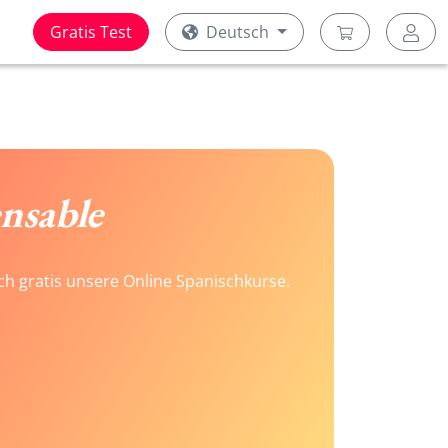
Gratis Test
Deutsch
nsable
ach gratis unsere Online Spanischkurse.