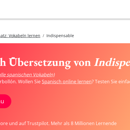
atz: Vokabeln lernen
Indispensable
ch Übersetzung von
Indispe
alle spanischen Vokabeln)
rbollón. Wollen Sie
Spanisch online lernen
? Testen Sie einf
au
tore und auf Trustpilot. Mehr als 8 Millionen Lernende