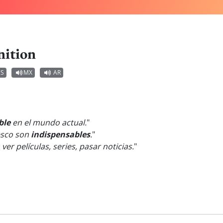
nition
ES
MX
AR
ble
en el mundo actual.
"
resco son
indispensables
.
"
ver películas, series, pasar noticias.
"