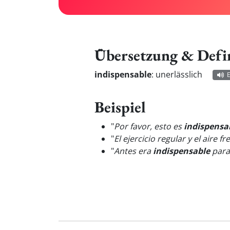
Übersetzung & Defi
indispensable
:
unerlässlich
Beispiel
"
Por favor, esto es
indispensa
"
El ejercicio regular y el aire f
"
Antes era
indispensable
para 