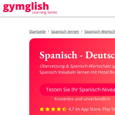
Startseite
Spanisch lernen
Spanisch-Wortsch
Spanisch - Deuts
Übersetzung & Spanisch-Wortschatz
(
Spanisch Vokabeln lernen mit Hotel Bo
Testen Sie Ihr Spanisch-Nive
Kostenlos und unverbindlich
4,7 im App Store, Play S