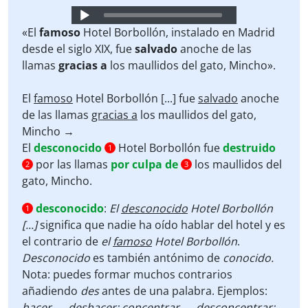
Audio
Player
«El
famoso
Hotel Borbollón, instalado en Madrid
desde el siglo XIX, fue
salvado
anoche
de las
llamas
gracias a
los maullidos del gato, Mincho».
El
famoso
Hotel Borbollón [...] fue
salvado
anoche
de las llamas
gracias a
los maullidos del gato,
Mincho →
El
desconocido
Hotel Borbollón fue
destruido
1
por las llamas
por culpa de
los maullidos del
2
3
gato, Mincho.
desconocido
:
El
desconocido
Hotel Borbollón
1
[...]
significa que nadie ha oído hablar del hotel y es
el contrario de
el
famoso
Hotel Borbollón
.
Desconocido
es también antónimo de
conocido.
Nota: puedes formar muchos contrarios
añadiendo
des
antes de una palabra. Ejemplos:
hacer →
deshacer; concentrar → desconcentrar;