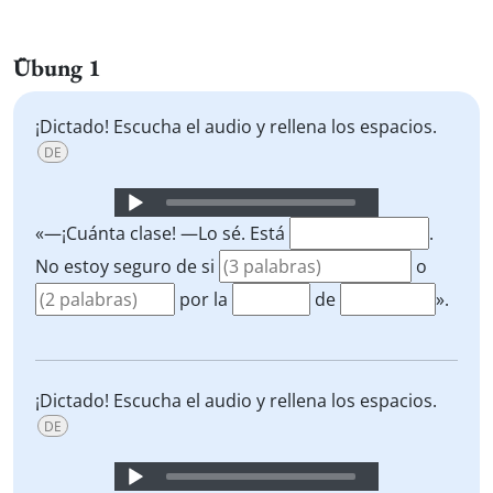
Übung 1
¡Dictado! Escucha el audio y rellena los espacios.
DE
Audio
Player
«—¡Cuánta clase! —Lo sé. Está
.
No estoy seguro de si
o
por la
de
».
¡Dictado! Escucha el audio y rellena los espacios.
DE
Audio