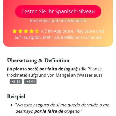
Testen Sie Ihr Spanisch-Niveau
Kostenlos und unverbindlich
4,7 im App Store, Play Store und
auf Trustpilot. Mehr als 8 Millionen Lernende
Übersetzung & Definition
(la planta secó) por falta de (agua)
:
(die Pflanze
trocknete) aufgrund von Mangel an (Wasser aus)
ES
MX
Beispiel
"
No estoy seguro de si me quedo dormido o me
desmayo
por la falta de
oxígeno.
"