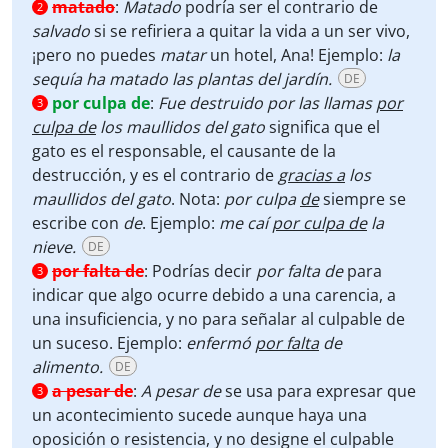
matado
:
Matado
podría ser el contrario de
2
salvado
si se refiriera a quitar la vida a un ser vivo,
¡pero no puedes
matar
un hotel, Ana! Ejemplo:
la
sequía ha matado las plantas del jardín.
DE
por culpa de
:
Fue destruido por las llamas
por
3
culpa de
los maullidos del gato
significa que el
gato es el responsable, el causante de la
destrucción, y es el contrario de
gracias a
los
maullidos del gato
. Nota:
por culpa
de
siempre se
escribe con
de
. Ejemplo:
me caí
por culpa de
la
nieve.
DE
por falta de
:
Podrías decir
por falta de
para
3
indicar que algo ocurre debido a una carencia, a
una insuficiencia, y no para señalar al culpable de
un suceso. Ejemplo:
enfermó
por falta
de
alimento.
DE
a pesar de
:
A pesar de
se usa para expresar que
3
un acontecimiento sucede aunque haya una
oposición o resistencia, y no designe el culpable