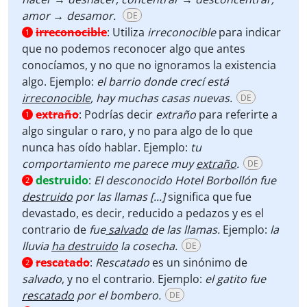
amor →
desamor.
DE
irreconocible
:
Utiliza
irreconocible
para indicar
1
que no podemos reconocer algo que antes
conocíamos, y no que no ignoramos la existencia
algo. Ejemplo:
el barrio donde crecí está
irreconocible
, hay muchas casas nuevas.
DE
extraño
:
Podrías decir
extraño
para referirte a
1
algo singular o raro, y no para algo de lo que
nunca has oído hablar. Ejemplo:
tu
comportamiento me parece muy
extraño
.
DE
destruido
:
El desconocido Hotel Borbollón fue
2
destruido
por las llamas [...]
significa que fue
devastado, es decir, reducido a pedazos y es el
contrario de
fue
salvado
de las llamas.
Ejemplo:
la
lluvia
ha destruido
la cosecha.
DE
rescatado
:
Rescatado
es un sinónimo de
2
salvado
, y no el contrario. Ejemplo:
el gatito fue
rescatado
por el bombero.
DE