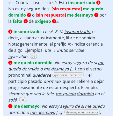
Player
«—¡Cuánta clase! —Lo sé. Está
insonorizado
.
1
No estoy seguro de si
[sin respuesta]
me quedo
dormido
o
[sin respuesta]
me desmayo
por
2
3
la
falta
de
oxígeno
».
4
5
insonorizado
:
Lo sé. Está
insonorizado
,
es
1
decir, aislado acústicamente, libre de sonido.
Nota: generalmente, el prefijo
in-
indica carencia
de algo. Ejemplos:
útil →
in
útil
;
servible →
in
servible.
DE
me quedo dormido
:
No estoy seguro de si
me
2
quedo dormido
o me desmayo […]
,
con el verbo
pronominal
quedarse
+ el
quedarse, presente
participio pasado
dormido
, que se refiere a dejar
progresivamente de estar despierto. Ejemplo:
siempre que veo la tele,
me quedo
dormido
en el
sofá.
DE
me desmayo
:
No estoy seguro de si me quedo
3
dormido o
me desmayo
[…]
,
desmayarse, presente