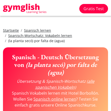
Gratis Test
Startseite
Spanisch lernen
Spanisch-Wortschatz: Vokabeln lernen
(la planta secó) por falta de (agua)
Spanisch - Deutsch Übersetzung
von
(la planta secó) por falta de
(agua)
Übersetzung & Spanisch-Wortschatz
(alle
spanischen Vokabeln)
Spanisch Vokabeln lernen mit Hotel Borbollón.
Wollen Sie
Spanisch online lernen
? Testen Sie
einfach gratis unsere Online Spanischkurse.