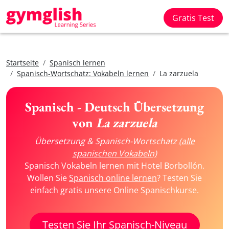
Gratis Test
Startseite
Spanisch lernen
Spanisch-Wortschatz: Vokabeln lernen
La zarzuela
Spanisch - Deutsch Übersetzung
von
La zarzuela
Übersetzung & Spanisch-Wortschatz
(alle
spanischen Vokabeln)
Spanisch Vokabeln lernen mit Hotel Borbollón.
Wollen Sie
Spanisch online lernen
? Testen Sie
einfach gratis unsere Online Spanischkurse.
Testen Sie Ihr Spanisch-Niveau