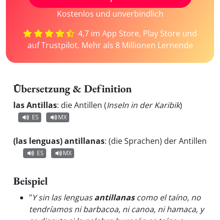
Kostenlos und unverbindlich
4,7 im App Store, Play Store und
auf Trustpilot. Mehr als 8 Millionen Lernende
Übersetzung & Definition
las Antillas
:
die Antillen (
Inseln in der Karibik
)
ES
MX
(las lenguas) antillanas
:
(die Sprachen) der Antillen
ES
MX
Beispiel
"
Y sin las lenguas
antillanas
como el taíno, no
tendríamos ni barbacoa, ni canoa, ni hamaca, y