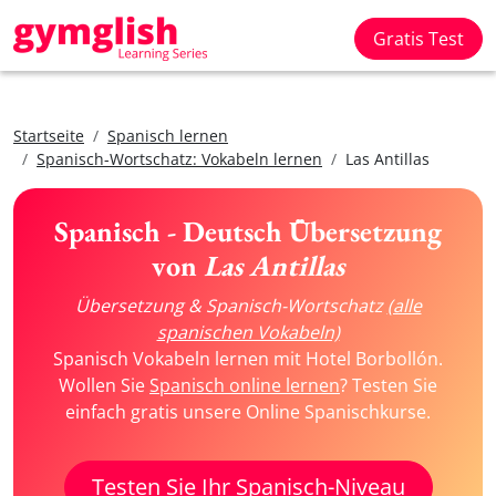
Gratis Test
Startseite
Spanisch lernen
Spanisch-Wortschatz: Vokabeln lernen
Las Antillas
Spanisch - Deutsch Übersetzung
von
Las Antillas
Übersetzung & Spanisch-Wortschatz
(alle
spanischen Vokabeln)
Spanisch Vokabeln lernen mit Hotel Borbollón.
Wollen Sie
Spanisch online lernen
? Testen Sie
einfach gratis unsere Online Spanischkurse.
Testen Sie Ihr Spanisch-Niveau