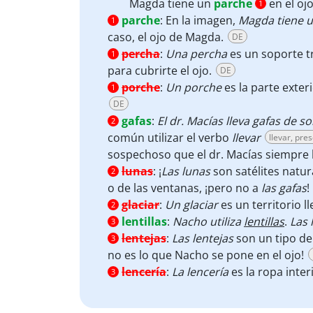
Magda tiene un
parche
en el ojo
1
parche
:
En la imagen,
Magda tiene 
1
caso, el ojo de Magda.
DE
percha
:
Una percha
es un soporte tr
1
para cubrirte el ojo.
DE
porche
:
Un porche
es la parte exteri
1
DE
gafas
:
El dr. Macías lleva gafas de so
2
común utilizar el verbo
llevar
llevar, pre
sospechoso que el dr. Macías siempre 
lunas
:
¡
Las lunas
son satélites natu
2
o de las ventanas, ¡pero no a
las gafas
!
glaciar
:
Un glaciar
es un territorio l
2
lentillas
:
Nacho utiliza
lentillas
.
Las 
3
lentejas
:
Las lentejas
son un tipo de
3
no es lo que Nacho se pone en el ojo!
lencería
:
La lencería
es la ropa inte
3