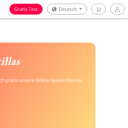
Gratis Test
Deutsch
illas
ach gratis unsere Online Spanischkurse.