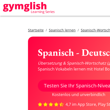
Startseite
Spanisch lernen
Spanisch-Wortsch
Spanisch - Deuts
Übersetzung & Spanisch-Wortschatz
(
Spanisch Vokabeln lernen mit Hotel Bo
Testen Sie Ihr Spanisch-Nive
Kostenlos und unverbindlich
4,7 im App Store, Play S