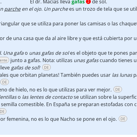
.
El dr. Macías lleva
gafas
de sol.
2
un
parche
en el ojo
.
Un parche
es un trozo de tela que se uti
iangular que se utiliza para poner las camisas o las chaquet
or de una casa que da al aire libre y que está cubierta por un
l
.
Una gafa
o
unas gafas de sol
es el objeto que te pones par
junto a gafas. Nota: utilizas
unas gafas
cuando tienes un
sente
lleve
gafas de sol
?
DE
rales que orbitan planetas! También puedes usar
las lunas
pa
DE
leno de hielo, no es lo que utilizas para ver mejor.
DE
lentillas
o
las lentes de contacto
se utilizan sobre la superfic
 semilla comestible. En España se preparan estofadas con ch
DE
rior femenina, no es lo que Nacho se pone en el ojo.
DE