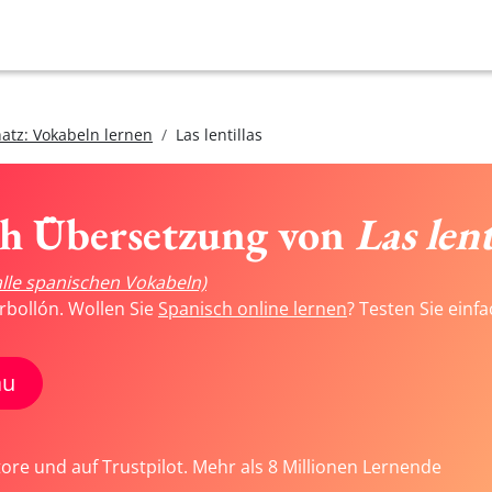
atz: Vokabeln lernen
Las lentillas
ch Übersetzung von
Las lent
alle spanischen Vokabeln)
rbollón. Wollen Sie
Spanisch online lernen
? Testen Sie einf
au
tore und auf Trustpilot. Mehr als 8 Millionen Lernende