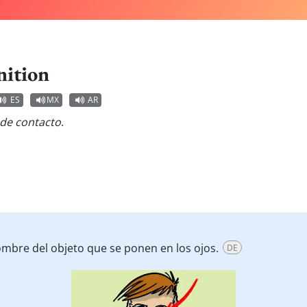
nition
ES
MX
AR
 de contacto
.
ombre del objeto que se ponen en los ojos.
DE