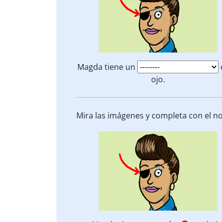
Magda tiene un
ojo.
Mira las imágenes y completa con el n