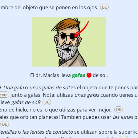
ombre del objeto que se ponen en los ojos.
DE
El dr. Macías lleva
gafas
de sol.
1
l
.
Una gafa
o
unas gafas de sol
es el objeto que te pones par
junto a gafas. Nota: utilizas
unas gafas
cuando tienes un
sente
lleve
gafas de sol
?
DE
leno de hielo, no es lo que utilizas para ver mejor.
DE
rales que orbitan planetas! También puedes usar
las lunas
pa
DE
lentillas
o
las lentes de contacto
se utilizan sobre la superfic