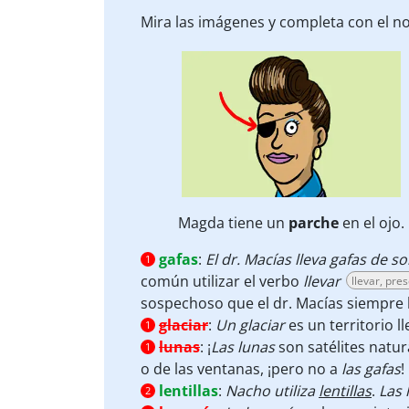
Mira las imágenes y completa con el n
Magda tiene un
parche
en el ojo.
gafas
:
El dr. Macías lleva gafas de so
1
común utilizar el verbo
llevar
llevar, pre
sospechoso que el dr. Macías siempre 
glaciar
:
Un glaciar
es un territorio l
1
lunas
:
¡
Las lunas
son satélites natu
1
o de las ventanas, ¡pero no a
las gafas
!
lentillas
:
Nacho utiliza
lentillas
.
Las 
2