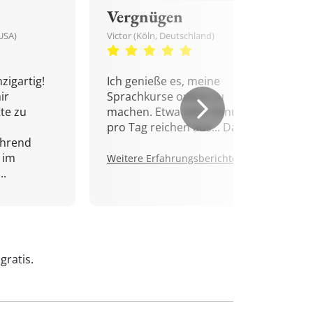
Vergnügen
USA)
Victor (Köln, Deutschland)
zigartig!
Ich genieße es, meine
ir
Sprachkurse online zu
tte zu
machen. Etwa zehn Minuten
pro Tag reichen aus... Danke!
ährend
 im
Weitere Erfahrungsberichte.
..
gratis.