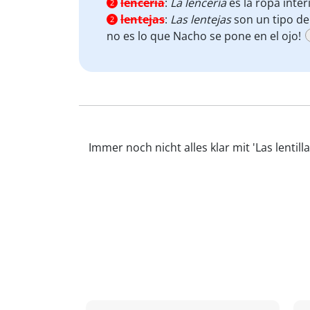
lencería
:
La lencería
es la ropa inte
2
lentejas
:
Las lentejas
son un tipo de
2
no es lo que Nacho se pone en el ojo!
Immer noch nicht alles klar mit 'Las lenti