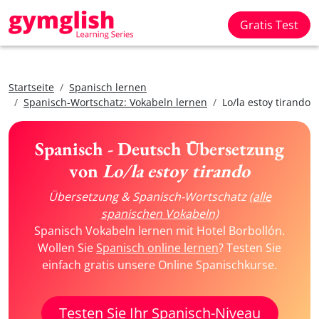
Gratis Test
Startseite
Spanisch lernen
Spanisch-Wortschatz: Vokabeln lernen
Lo/la estoy tirando
Spanisch - Deutsch Übersetzung
von
Lo/la estoy tirando
Übersetzung & Spanisch-Wortschatz
(alle
spanischen Vokabeln)
Spanisch Vokabeln lernen mit Hotel Borbollón.
Wollen Sie
Spanisch online lernen
? Testen Sie
einfach gratis unsere Online Spanischkurse.
Testen Sie Ihr Spanisch-Niveau