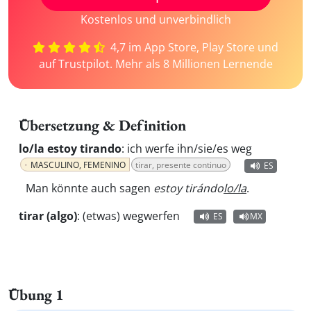
Kostenlos und unverbindlich
4,7 im App Store, Play Store und
auf Trustpilot. Mehr als 8 Millionen Lernende
Übersetzung & Definition
lo/la estoy tirando
:
ich werfe ihn/sie/es weg
MASCULINO, FEMENINO
tirar, presente continuo
ES
Man könnte auch sagen
estoy tirándo
lo/la
.
tirar (algo)
:
(etwas) wegwerfen
ES
MX
Übung 1