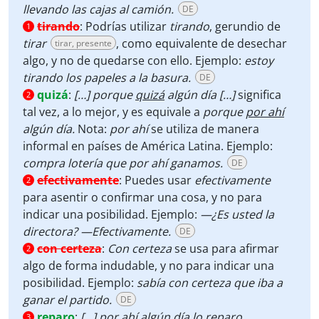
llevando las cajas al camión.
DE
tirando
:
Podrías utilizar
tirando
, gerundio de
1
tirar
, como equivalente de desechar
tirar, presente
algo, y no de quedarse con ello. Ejemplo:
estoy
tirando los papeles a la basura.
DE
quizá
:
[…] porque
quizá
algún día […]
significa
2
tal vez, a lo mejor, y es equivale a
porque
por ahí
algún día.
Nota:
por ahí
se utiliza de manera
informal en países de América Latina. Ejemplo:
compra lotería que por ahí ganamos.
DE
efectivamente
:
Puedes usar
efectivamente
2
para asentir o confirmar una cosa, y no para
indicar una posibilidad. Ejemplo:
—¿Es usted la
directora? —Efectivamente.
DE
con certeza
:
Con certeza
se usa para afirmar
2
algo de forma indudable, y no para indicar una
posibilidad. Ejemplo:
sabía con certeza que iba a
ganar el partido.
DE
reparo
:
[…]
por ahí algún día lo
reparo
3