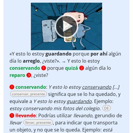
Video
Player
«Y esto lo estoy
guardando
porque
por ahí
algún
día lo
arreglo
, ¿viste?». → Y esto lo estoy
conservando
porque
quizá
algún día lo
1
2
reparo
, ¿viste?
3
conservando
:
Y esto lo estoy
conservando
[…]
1
significa que se lo ha quedado, y
conservar, presente
equivale a
Y esto lo estoy
guardando
. Ejemplo:
estoy conservando mis fotos del colegio.
DE
llevando
:
Podrías utilizar
llevando
, gerundio de
1
llevar
, para indicar que transporta
llevar, presente
un objeto, y no que se lo queda. Ejemplo:
está