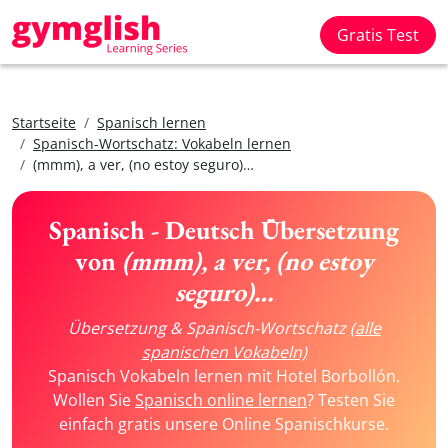
Gratis Test
Startseite
Spanisch lernen
Spanisch-Wortschatz: Vokabeln lernen
(mmm), a ver, (no estoy seguro)…
Spanisch - Deutsch Übersetzung
von
(mmm), a ver, (no estoy
seguro)…
Übersetzung & Spanisch-Wortschatz
(alle
spanischen Vokabeln)
Spanisch Vokabeln lernen mit Hotel Borbollón.
Wollen Sie
Spanisch online lernen
? Testen Sie
einfach gratis unsere Online Spanischkurse.