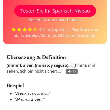
Testen Sie Ihr Spanisch-Niveau
Kostenlos und unverbindlich
4,7 im App Store, Play Store und
auf Trustpilot. Mehr als 8 Millionen Lernende
Übersetzung & Definition
(mmm), a ver, (no estoy seguro)…
:
(hmm), mal
sehen, (ich bin nicht sicher) …
ES
Beispiel
"
A ver
, eres aries…
"
"
Mmm…
a ver
…
"