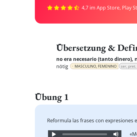
4,7 im App Store, Play S
Übersetzung & Defi
no era necesario (tanto dinero), 
nötig
MASCULINO, FEMENINO
ser, pret.
Übung 1
Reformula las frases con expresiones e
Audio
«M