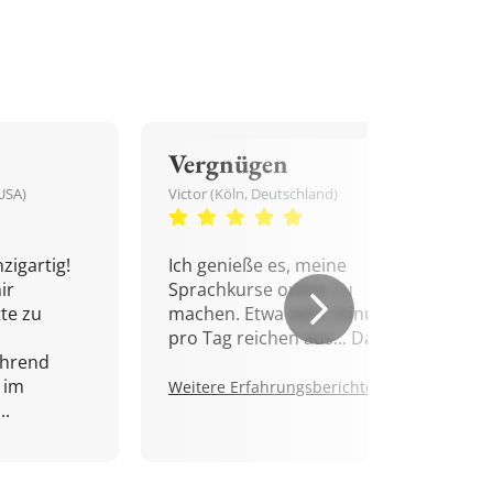
Vergnügen
USA)
Victor (Köln, Deutschland)
zigartig!
Ich genieße es, meine
ir
Sprachkurse online zu
tte zu
machen. Etwa zehn Minuten
pro Tag reichen aus... Danke!
ährend
 im
Weitere Erfahrungsberichte.
..