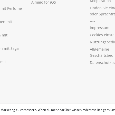
Kooperation
Aimigo for iOS
Finden Sie ei
n mit Perfume
oder Sprachtr
----
nen mit
Impressum
Cookies einste
n mit
Nutzungsbedi
nen mit Saga
Allgemeine
Geschäftsbed
 mit
Datenschutzb
 Marketing zu verbessern. Wenn du mehr darüber wissen möchtest, lies gern un