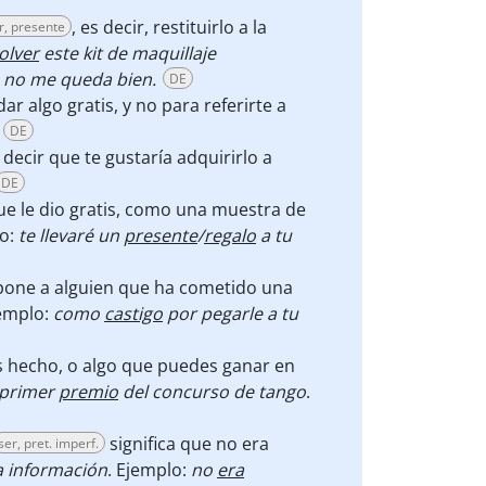
, es decir, restituirlo a la
r, presente
olver
este kit de maquillaje
 no me queda bien.
DE
ar algo gratis, y no para referirte a
DE
decir que te gustaría adquirirlo a
DE
que le dio gratis, como una muestra de
lo:
te llevaré un
presente
/
regalo
a tu
pone a alguien que ha cometido una
jemplo:
como
castigo
por pegarle a tu
hecho, o algo que puedes ganar en
 primer
premio
del concurso de tango
.
significa que no era
ser, pret. imperf.
a información
. Ejemplo:
no
era