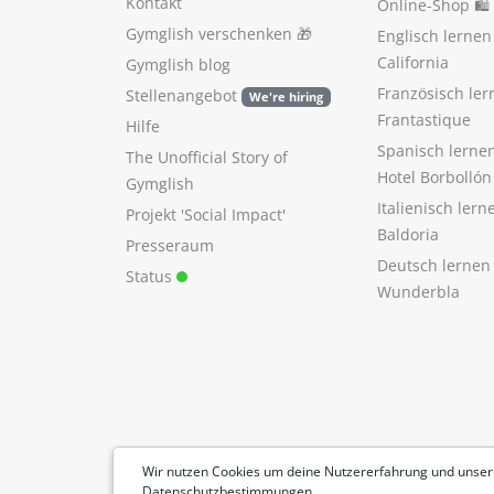
Kontakt
Online-Shop 🛍
Gymglish verschenken
🎁
Englisch lerne
California
Gymglish blog
Französisch ler
Stellenangebot
We're hiring
Frantastique
Hilfe
Spanisch lerne
The Unofficial Story of
Hotel Borbollón
Gymglish
Italienisch ler
Projekt 'Social Impact'
Baldoria
Presseraum
Deutsch lernen
Status
Wunderbla
Wir nutzen Cookies um deine Nutzererfahrung und unser
Datenschutzbestimmungen
.