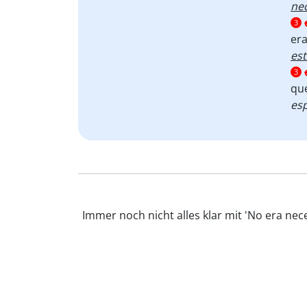
nec
3
era
es
3
que
es
Immer noch nicht alles klar mit 'No era nec