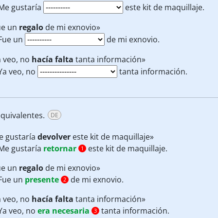
Me gustaría
este kit de maquillaje.
ue
un
regalo
de mi exnovio»
Fue un
de mi exnovio.
a veo, no
hacía falta
tanta información»
Ya veo, no
tanta información.
quivalentes.
DE
e gustaría
devolver
este kit de maquillaje»
Me gustaría
retornar
este kit de maquillaje.
1
ue
un
regalo
de mi exnovio»
Fue un
presente
de mi exnovio.
2
a veo, no
hacía falta
tanta información»
Ya veo, no
era necesaria
tanta información.
3