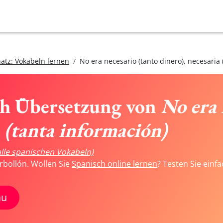
atz: Vokabeln lernen
No era necesario (tanto dinero), necesaria 
ch Übersetzung von
No era 
a (tanta información)
alle spanischen Vokabeln)
rbollón. Wollen Sie
Spanisch online lernen
? Testen Sie einf
au