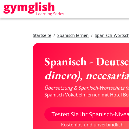
Startseite
Spanisch lernen
Spanisch-Wortsch
Spanisch - Deuts
dinero), necesari
Übersetzung & Spanisch-Wortschatz
(
Spanisch Vokabeln lernen mit Hotel Bo
Testen Sie Ihr Spanisch-Nive
Kostenlos und unverbindlich