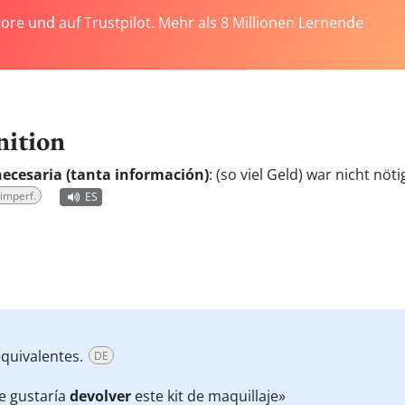
tore und auf Trustpilot. Mehr als 8 Millionen Lernende
nition
necesaria (tanta información)
:
(so viel Geld) war nicht nöti
 imperf.
ES
quivalentes.
DE
e gustaría
devolver
este kit de maquillaje»