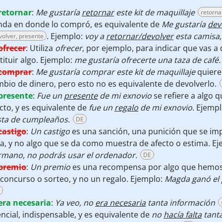
retornar
:
Me gustaría
retornar
este kit de maquillaje
retorna
nda en donde lo compró, es equivalente de
Me gustaría
dev
.
Ejemplo:
voy a
retornar/devolver
esta camisa,
volver, presente
ofrecer
:
Utiliza
ofrecer
, por ejemplo, para indicar que vas a d
tituir algo. Ejemplo:
me gustaría ofrecerte una taza de café.
comprar
:
Me gustaría comprar este kit de maquillaje
quiere 
bio de dinero, pero esto no es equivalente de devolverlo.
presente
:
Fue un
presente
de mi exnovio
se refiere a algo 
cto, y es equivalente de
fue un
regalo
de mi exnovio
. Ejemp
sta de cumpleaños.
DE
castigo
:
Un castigo
es una sanción, una punición que se im
ta, y no algo que se da como muestra de afecto o estima. E
rmano, no podrás usar el ordenador.
DE
premio
:
Un premio
es una recompensa por algo que hemos 
concurso
o sorteo, y no un regalo. Ejemplo:
Magda ganó el
era necesaria
:
Ya veo, no
era necesaria
tanta información
ncial, indispensable, y es equivalente de
no
hacía falta
tant