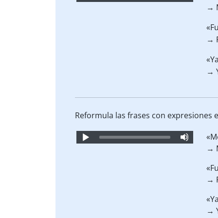
Player
→ 
«F
→ 
«Y
→ 
Reformula las frases con expresiones e
Audio
«M
Player
→ 
«F
→ 
«Y
→ 