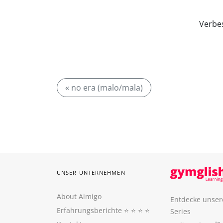
Verbes
« no era (malo/mala)
UNSER UNTERNEHMEN
About Aimigo
Entdecke unser
Erfahrungsberichte
⭐️ ⭐️ ⭐️ ⭐️
Series