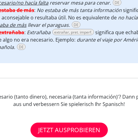
esario/no hacía falta
reservar mesa para cenar.
DE
estaba de más
:
No estaba de más tanta información
signif
 aconsejable o resultaba útil. No es equivalente de
no hacía 
taba de más
llevar el paraguas.
DE
extrañaba
:
Extrañaba
significa que echa
extrañar, pret. imperf.
 algo no era necesario. Ejemplo:
durante el viaje por Améri
pañola.
DE
esario (tanto dinero), necesaria (tanta información)'? Dan
aus und verbessern Sie spielerisch Ihr Spanisch!
JETZT AUSPROBIEREN