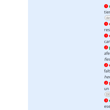
1
tie
de
1
res
1
cam
2
afe
fie
2
fal
he
2
un
DE
3
ese