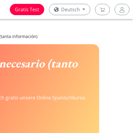
Gratis Test
Deutsch
(tanta información)
necesario (tanto
ach gratis unsere Online Spanischkurse.