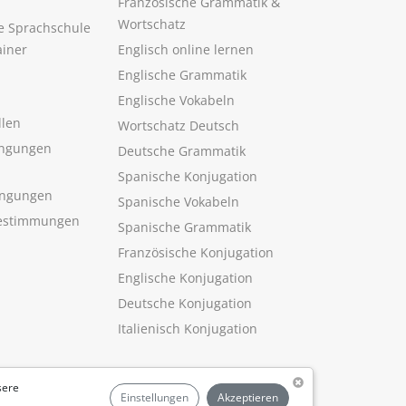
Französische Grammatik &
Wortschatz
ne Sprachschule
ainer
Englisch online lernen
Englische Grammatik
Englische Vokabeln
llen
Wortschatz Deutsch
ngungen
Deutsche Grammatik
Spanische Konjugation
ingungen
Spanische Vokabeln
estimmungen
Spanische Grammatik
Französische Konjugation
Englische Konjugation
Deutsche Konjugation
Italienisch Konjugation
sere
Einstellungen
Akzeptieren