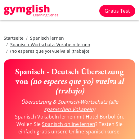
Gratis Test
Startseite
Spanisch lernen
Spanisch-Wortschatz: Vokabeln lernen
(no esperes que yo) vuelva al (trabajo)
Spanisch - Deutsch Übersetzung
von
(no esperes que yo) vuelva al
(trabajo)
Übersetzung & Spanisch-Wortschatz
(alle
spanischen Vokabeln)
Spanisch Vokabeln lernen mit Hotel Borbollón.
Wollen Sie
Spanisch online lernen
? Testen Sie
einfach gratis unsere Online Spanischkurse.