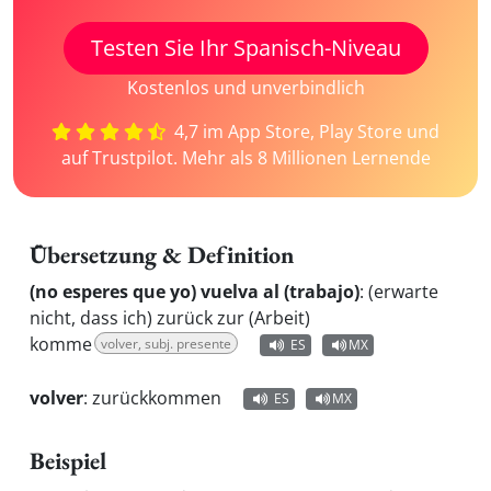
Testen Sie Ihr Spanisch-Niveau
Kostenlos und unverbindlich
4,7 im App Store, Play Store und
auf Trustpilot. Mehr als 8 Millionen Lernende
Übersetzung & Definition
(no esperes que yo) vuelva al (trabajo)
:
(erwarte
nicht, dass ich) zurück zur (Arbeit)
komme
volver, subj. presente
ES
MX
volver
:
zurückkommen
ES
MX
Beispiel