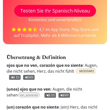
Testen Sie Ihr Spanisch-Niveau
Kostenlos und unverbindlich
4,7 im App Store, Play Store und
auf Trustpilot. Mehr als 8 Millionen Lernende
Übersetzung & Definition
ojos que no ven, corazón que no siente
:
Augen,
die nicht sehen, Herz, das nicht fühlt
MODISMO
ES
MX
(unos) ojos que no ven
:
Augen, die nicht
sehen
ver, presente
ES
MX
(un) corazón que no siente
:
(ein) Herz, das nicht