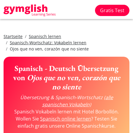
Gratis Test
Startseite
Spanisch lernen
Spanisch-Wortschatz: Vokabeln lernen
Ojos que no ven, corazón que no siente
Spanisch - Deutsch Übersetzung
von
Ojos que no ven, corazón que
no siente
Übersetzung & Spanisch-Wortschatz
(alle
spanischen Vokabeln)
Spanisch Vokabeln lernen mit Hotel Borbollón.
Wollen Sie
Spanisch online lernen
? Testen Sie
einfach gratis unsere Online Spanischkurse.