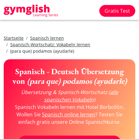
Gratis Test
Startseite
Spanisch lernen
Spanisch-Wortschatz: Vokabeln lernen
(para que) podamos (ayudarle)
Spanisch - Deutsch Übersetzung
von
(para que) podamos (ayudarle)
Übersetzung & Spanisch-Wortschatz
(alle
spanischen Vokabeln)
Spanisch Vokabeln lernen mit Hotel Borbollón.
Wollen Sie
Spanisch online lernen
? Testen Sie
einfach gratis unsere Online Spanischkurse.