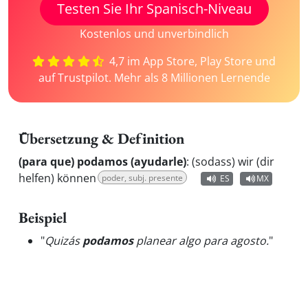
Testen Sie Ihr Spanisch-Niveau
Kostenlos und unverbindlich
4,7 im App Store, Play Store und
auf Trustpilot. Mehr als 8 Millionen Lernende
Übersetzung & Definition
(para que) podamos (ayudarle)
:
(sodass) wir (dir
helfen) können
poder, subj. presente
ES
MX
Beispiel
"
Quizás
podamos
planear algo para agosto.
"