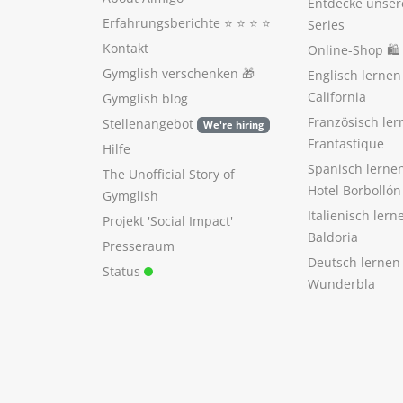
Entdecke unser
Erfahrungsberichte
⭐️ ⭐️ ⭐️ ⭐️
Series
Kontakt
Online-Shop 🛍
Gymglish verschenken
🎁
Englisch lerne
California
Gymglish blog
Französisch ler
Stellenangebot
We're hiring
Frantastique
Hilfe
Spanisch lerne
The Unofficial Story of
Hotel Borbollón
Gymglish
Italienisch ler
Projekt 'Social Impact'
Baldoria
Presseraum
Deutsch lernen
Status
Wunderbla