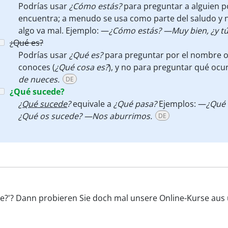
Podrías usar
¿Cómo estás?
para preguntar a alguien p
encuentra; a menudo se usa como parte del saludo y n
algo va mal. Ejemplo: —
¿Cómo estás? —Muy bien, ¿y tú
¿Qué es?
Podrías usar
¿Qué es?
para
preguntar por el nombre o
conoces (
¿Qué cosa es?
), y no para preguntar qué ocu
de nueces.
DE
¿Qué sucede?
¿Qué sucede
?
equivale a
¿Qué pasa?
Ejemplos: —
¿Qué 
¿Qué os sucede? —Nos aburrimos.
DE
de?'? Dann probieren Sie doch mal unsere Online-Kurse aus u