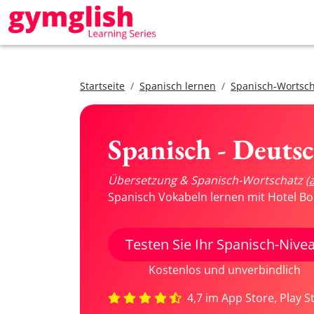
Startseite
Spanisch lernen
Spanisch-Wortsch
Spanisch - Deuts
Übersetzung & Spanisch-Wortschatz
(
Spanisch Vokabeln lernen mit Hotel Bo
Testen Sie Ihr Spanisch-Nive
Kostenlos und unverbindlich
4,7 im App Store, Play S