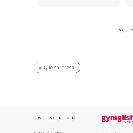
Verbes
« ¡Qué sorpresa!
UNSER UNTERNEHMEN
About Aimigo