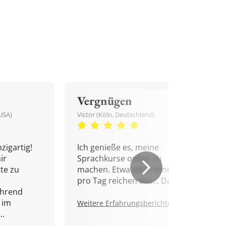
Vergnügen
USA)
Victor (Köln, Deutschland)
zigartig!
Ich genieße es, meine
ir
Sprachkurse online zu
tte zu
machen. Etwa zehn Minuten
pro Tag reichen aus... Danke!
ährend
 im
Weitere Erfahrungsberichte.
..