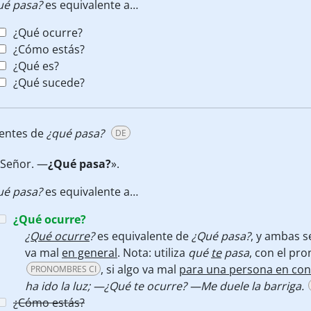
ué pasa?
es equivalente a…
¿Qué ocurre?
¿Cómo estás?
¿Qué es?
¿Qué sucede?
lentes de
¿qué pasa?
DE
Señor. —
¿Qué pasa?
».
ué pasa?
es equivalente a…
¿Qué ocurre?
¿Qué ocurre
?
es equivalente de
¿Qué pasa?
, y ambas 
va mal
en general
. Nota: utiliza
qué
te
pasa
, con el p
, si algo va mal
para una persona en con
PRONOMBRES CI
ha ido la luz; —¿Qué te ocurre? —Me duele la barriga.
¿Cómo estás?