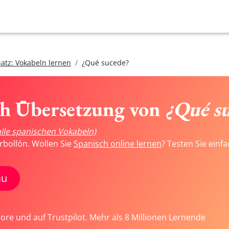
atz: Vokabeln lernen
¿Qué sucede?
ch Übersetzung von
¿Qué s
alle spanischen Vokabeln)
rbollón. Wollen Sie
Spanisch online lernen
? Testen Sie einf
au
tore und auf Trustpilot. Mehr als 8 Millionen Lernende