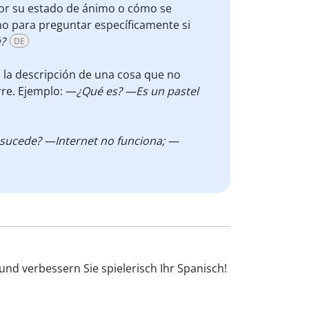
or su estado de ánimo o cómo se
o para preguntar específicamente si
?
DE
 la descripción de una cosa que no
rre. Ejemplo: —
¿Qué es? —Es un pastel
sucede? —Internet no funciona; —
nd verbessern Sie spielerisch Ihr Spanisch!