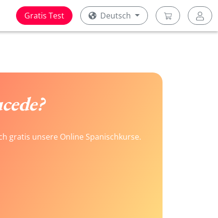
Gratis Test
Deutsch
ucede?
ach gratis unsere Online Spanischkurse.