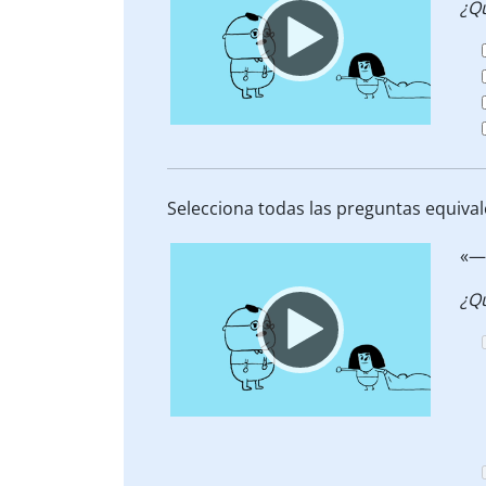
¿Q
Selecciona todas las preguntas equiva
Video
«—
Player
¿Q