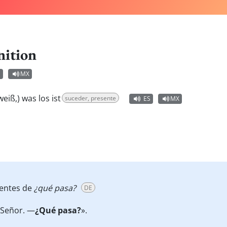
nition
S
MX
weiß,) was los ist
suceder, presente
ES
MX
lentes de
¿qué pasa?
DE
Señor. —
¿Qué pasa?
».