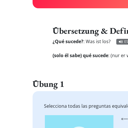
Übersetzung & Defi
¿Qué sucede?
:
Was ist los?
E
(solo él sabe) qué sucede
:
(nur er 
Übung 1
Selecciona todas las preguntas equiva
Video
«—
Player