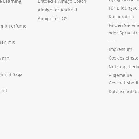
e Learning
Entdecke Aimigo Coach
Für Bildungse
Aimigo for Android
Kooperation
Aimigo for iOS
Finden Sie ei
n mit Perfume
oder Sprachtr
----
nen mit
Impressum
Cookies einste
n mit
Nutzungsbedi
nen mit Saga
Allgemeine
Geschäftsbed
 mit
Datenschutzb