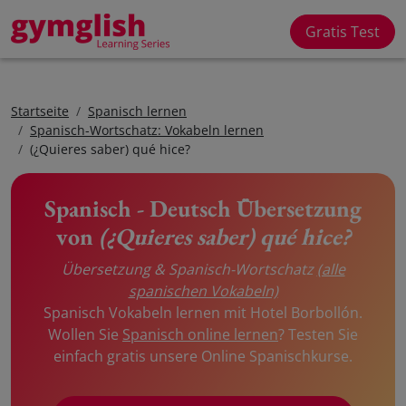
Gratis Test
Startseite
Spanisch lernen
Spanisch-Wortschatz: Vokabeln lernen
(¿Quieres saber) qué hice?
Spanisch - Deutsch Übersetzung
von
(¿Quieres saber) qué hice?
Übersetzung & Spanisch-Wortschatz
(alle
spanischen Vokabeln)
Spanisch Vokabeln lernen mit Hotel Borbollón.
Wollen Sie
Spanisch online lernen
? Testen Sie
einfach gratis unsere Online Spanischkurse.