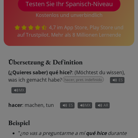
Testen Sie Ihr Spanisch-Niveau
Kostenlos und unverbindlich
4,7 im App Store, Play Store und
auf Trustpilot. Mehr als 8 Millionen Lernende
Übersetzung & Definition
(¿Quieres saber) qué hice?
:
(Möchtest du wissen),
was ich gemacht habe?
hacer, pret. indefinido
ES
MX
hacer
:
machen, tun
ES
MX
AR
Beispiel
"
¿no vas a preguntarme a mí
qué hice
durante