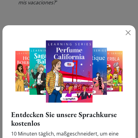
mis vacaciones?
"
Immer noch nicht alles klar mit '(¿Quieres saber) qué
hice?'? Dann probieren Sie doch mal unsere Online-
Kurse aus und verbessern Sie spielerisch Ihr Spanisch!
JETZT AUSPROBIEREN
Entdecken Sie unsere Sprachkurse
kostenlos
Was unsere User sagen:
10 Minuten täglich, maßgeschneidert, um eine