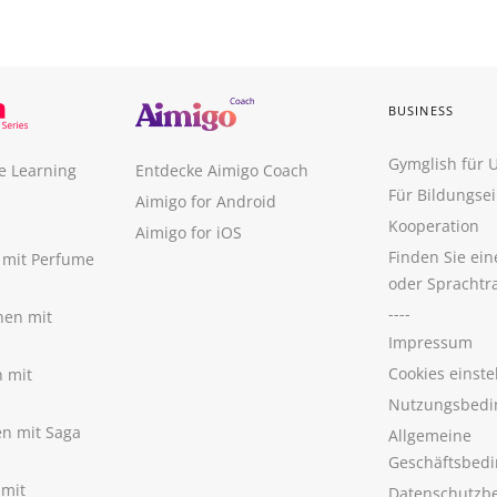
BUSINESS
Gymglish für
e Learning
Entdecke Aimigo Coach
Für Bildungse
Aimigo for Android
Kooperation
Aimigo for iOS
Finden Sie ei
n mit Perfume
oder Sprachtr
----
nen mit
Impressum
Cookies einste
n mit
Nutzungsbedi
nen mit Saga
Allgemeine
Geschäftsbed
 mit
Datenschutzb