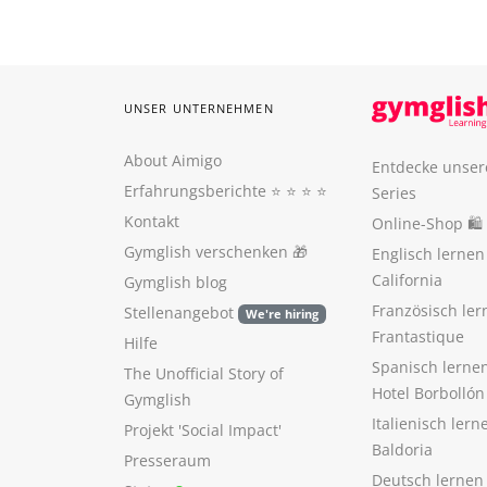
UNSER UNTERNEHMEN
About Aimigo
Entdecke unser
Erfahrungsberichte
⭐️ ⭐️ ⭐️ ⭐️
Series
Kontakt
Online-Shop 🛍
Gymglish verschenken
🎁
Englisch lerne
California
Gymglish blog
Französisch ler
Stellenangebot
We're hiring
Frantastique
Hilfe
Spanisch lerne
The Unofficial Story of
Hotel Borbollón
Gymglish
Italienisch ler
Projekt 'Social Impact'
Baldoria
Presseraum
Deutsch lernen