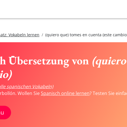
atz: Vokabeln lernen
(quiero que) tomes en cuenta (este cambio
ch Übersetzung von
(quiero
io)
alle spanischen Vokabeln)
rbollón. Wollen Sie
Spanisch online lernen
? Testen Sie einf
au