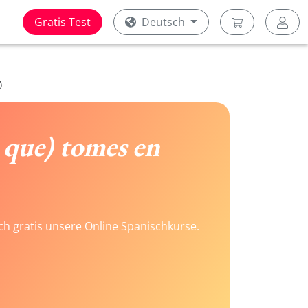
Gratis Test
Deutsch
)
 que) tomes en
ach gratis unsere Online Spanischkurse.