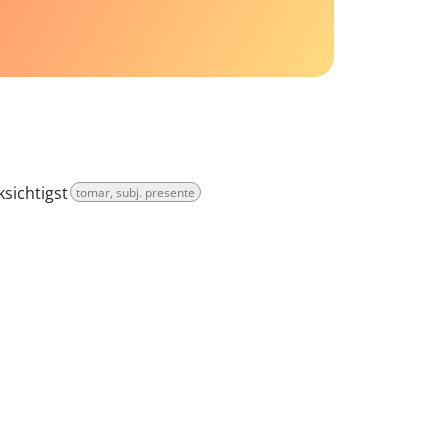
sichtigst
tomar, subj. presente