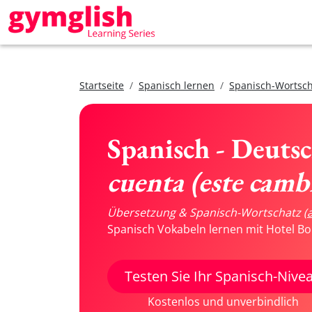
Startseite
Spanisch lernen
Spanisch-Wortsch
Spanisch - Deuts
cuenta (este camb
Übersetzung & Spanisch-Wortschatz
(
Spanisch Vokabeln lernen mit Hotel Bo
Testen Sie Ihr Spanisch-Nive
Kostenlos und unverbindlich