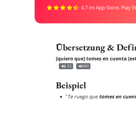
4,7 im App Store, Play S
Übersetzung & Defi
(quiero que) tomes en cuenta (es
ES
MX
Beispiel
"
Te ruego que
tomes en cuen