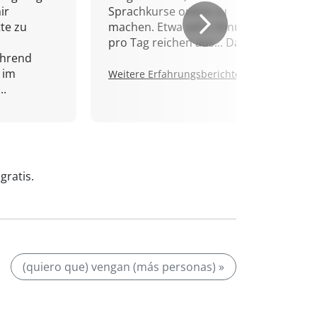
ir
Sprachkurse online zu
tte zu
machen. Etwa zehn Minuten
pro Tag reichen aus... Danke!
ährend
 im
Weitere Erfahrungsberichte.
..
gratis.
(quiero que) vengan (más personas) »