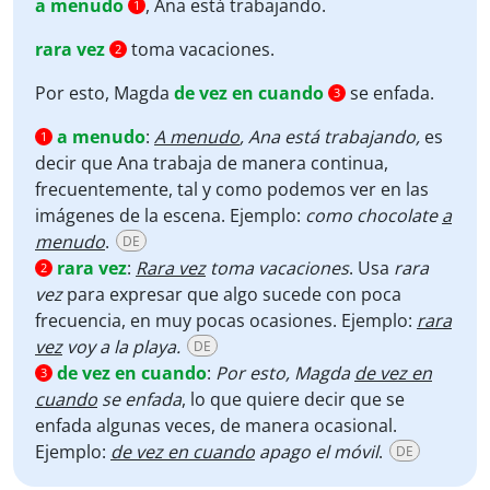
a menudo
, Ana está trabajando.
1
rara vez
toma vacaciones.
2
Por esto, Magda
de vez en cuando
se enfada.
3
a menudo
:
A menudo
, Ana está trabajando,
es
1
decir que Ana trabaja de manera continua,
frecuentemente, tal y como podemos ver en las
imágenes de la escena. Ejemplo:
como chocolate
a
menudo
.
DE
rara vez
:
Rara vez
toma vacaciones
. Usa
rara
2
vez
para expresar que algo sucede con poca
frecuencia, en muy pocas ocasiones. Ejemplo:
rara
vez
voy a la playa.
DE
de vez en cuando
:
Por esto, Magda
de vez en
3
cuando
se enfada
, lo que quiere decir que se
enfada algunas veces, de manera ocasional.
Ejemplo:
de vez en cuando
apago el móvil
.
DE