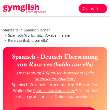
Gratis Test
Startseite
Spanisch lernen
Spanisch-Wortschatz: Vokabeln lernen
Rara vez (hablo con ella)
Spanisch - Deutsch Übersetzung
von
Rara vez (hablo con ella)
Übersetzung & Spanisch-Wortschatz
(alle
spanischen Vokabeln)
Spanisch Vokabeln lernen mit Hotel Borbollón.
Wollen Sie
Spanisch online lernen
? Testen Sie
einfach gratis unsere Online Spanischkurse.