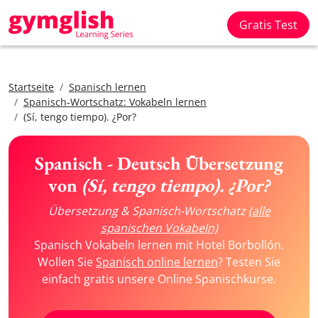
Gratis Test
Startseite
Spanisch lernen
Spanisch-Wortschatz: Vokabeln lernen
(Sí, tengo tiempo). ¿Por?
Spanisch - Deutsch Übersetzung
von
(Sí, tengo tiempo). ¿Por?
Übersetzung & Spanisch-Wortschatz
(alle
spanischen Vokabeln)
Spanisch Vokabeln lernen mit Hotel Borbollón.
Wollen Sie
Spanisch online lernen
? Testen Sie
einfach gratis unsere Online Spanischkurse.