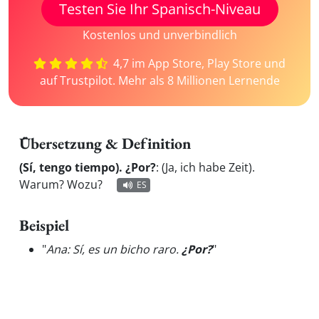
Testen Sie Ihr Spanisch-Niveau
Kostenlos und unverbindlich
4,7 im App Store, Play Store und
auf Trustpilot. Mehr als 8 Millionen Lernende
Übersetzung & Definition
(Sí, tengo tiempo). ¿Por?
:
(Ja, ich habe Zeit).
Warum? Wozu?
ES
Beispiel
"
Ana: Sí, es un bicho raro.
¿Por?
"