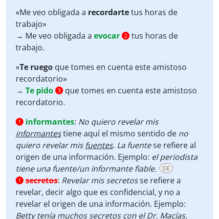
«Me veo obligada a
recordarte
tus horas de
trabajo»
→ Me veo obligada a
evocar
tus horas de
2
trabajo.
«
Te ruego
que tomes en cuenta este amistoso
recordatorio»
→
Te pido
que tomes en cuenta este amistoso
3
recordatorio.
informantes
:
No quiero revelar mis
1
informantes
tiene aquí el mismo sentido de
no
quiero revelar mis
fuentes
.
La fuente
se refiere al
origen de una información.
Ejemplo:
el periodista
tiene una fuente/un informante fiable.
DE
secretos
:
Revelar mis secretos
se refiere a
1
revelar, decir algo que es confidencial, y no a
revelar el origen de una información. Ejemplo:
Betty tenía muchos secretos con el Dr. Macías.