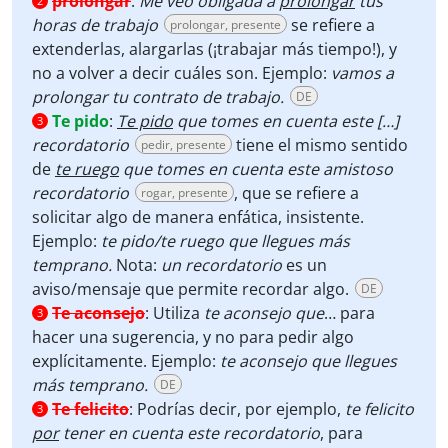
prolongar
:
Me veo obligada a
prolongar
tus
2
horas de trabajo
se refiere a
prolongar, presente
extenderlas, alargarlas (¡trabajar más tiempo!), y
no a volver a decir cuáles son. Ejemplo:
vamos a
prolongar tu contrato de trabajo.
DE
Te pido
:
Te pido
que
tomes en cuenta este […]
3
recordatorio
tiene el mismo sentido
pedir, presente
de
te ruego
que tomes en cuenta este amistoso
recordatorio
, que se refiere a
rogar, presente
solicitar algo de manera enfática, insistente.
Ejemplo:
te pido/te ruego que llegues más
temprano.
Nota:
un recordatorio
es un
aviso/mensaje que permite recordar algo.
DE
Te aconsejo
:
Utiliza
te aconsejo que
… para
3
hacer una sugerencia, y no para pedir algo
explícitamente. Ejemplo:
te aconsejo que llegues
más temprano.
DE
Te felicito
:
Podrías decir, por ejemplo,
te felicito
3
por
tener en cuenta este recordatorio
, para