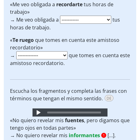
«Me veo obligada a
recordarte
tus horas de
trabajo»
→ Me veo obligada a
tus
horas de trabajo.
«
Te ruego
que tomes en cuenta este amistoso
recordatorio»
→
que tomes en cuenta este
amistoso recordatorio.
Escucha los fragmentos y completa las frases con
términos que tengan el mismo sentido.
DE
Audio
Player
«No quiero revelar mis
fuentes
, pero digamos que
tengo ojos en todas partes»
→ No quiero revelar mis
informantes
[…].
1