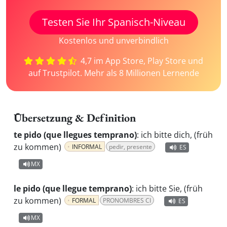
Testen Sie Ihr Spanisch-Niveau
Kostenlos und unverbindlich
4,7 im App Store, Play Store und
auf Trustpilot. Mehr als 8 Millionen Lernende
Übersetzung & Definition
te pido (que llegues temprano)
:
ich bitte dich, (früh
zu kommen)
INFORMAL
pedir, presente
ES
MX
le pido (que llegue temprano)
:
ich bitte Sie, (früh
zu kommen)
FORMAL
PRONOMBRES CI
ES
MX