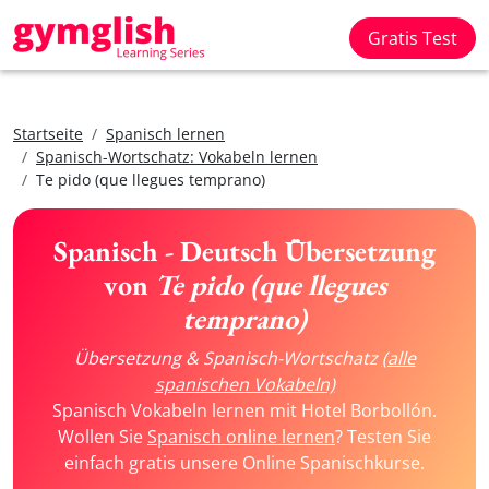
Gratis Test
Startseite
Spanisch lernen
Spanisch-Wortschatz: Vokabeln lernen
Te pido (que llegues temprano)
Spanisch - Deutsch Übersetzung
von
Te pido (que llegues
temprano)
Übersetzung & Spanisch-Wortschatz
(alle
spanischen Vokabeln)
Spanisch Vokabeln lernen mit Hotel Borbollón.
Wollen Sie
Spanisch online lernen
? Testen Sie
einfach gratis unsere Online Spanischkurse.